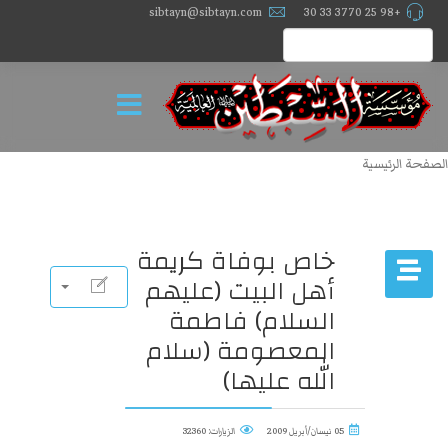
sibtayn@sibtayn.com
+98 25 3770 33 30
الصفحة الرئيسية
خاص بوفاة كريمة
أهل البيت (عليهم
السلام) فاطمة
المعصومة (سلام
الله عليها)
05 نيسان/أبريل 2009
الزيارات: 32360