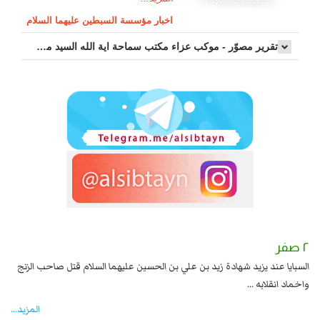
اخبار مؤسسة السبطين عليهما السلام
تقرير مصوّر - موكب عزاء مکتب سماحة اية الله السيد مرتضى الموسوي الاصفهاني في يوم إستشهاد السيدة فاطم...
٢ صفر
١ صفر
السبايا عند يزيد شهادة زيد بن علي بن الحسين عليهما السلام قتل صاحب الزنج
وقع
واخماد انقلابه ...
المزید...