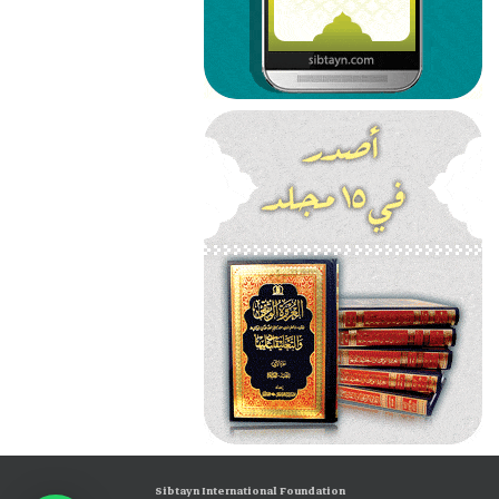
Sibtayn International Foundation