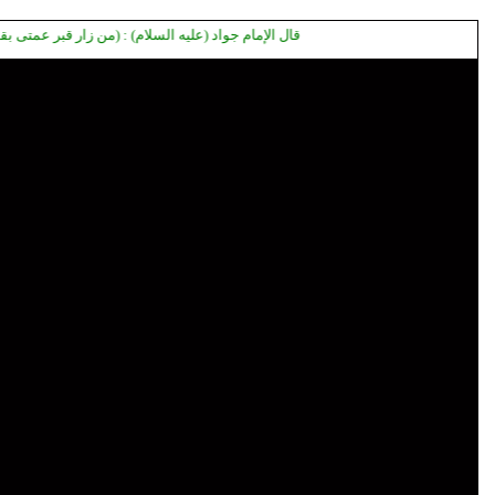
قال الإمام جواد (عليه السلام) : (من زار قبر عمتى بقم فل