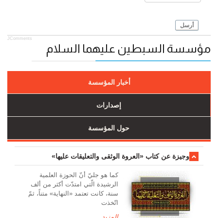
أرسل
JComments
مؤسسة السبطين عليهما السلام
أخبار المؤسسة
إصدارات
حول المؤسسة
وجیزة عن کتاب «العروة الوثقی والتعلیقات علیها»
کما هو جليّ أنّ الحوزة العلمیة
الرشیدة الّتي امتدّت أكثر من ألف
سنة، كانت تعتمد «النهاية» متناً، ثمّ
اتّخذت
المزيد...