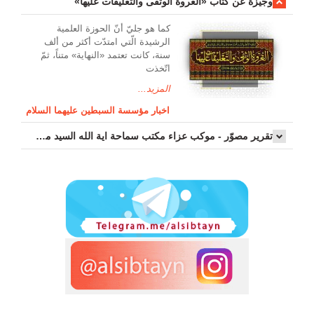
وجیزة عن کتاب «العروة الوثقی والتعلیقات علیها»
کما هو جليّ أنّ الحوزة العلمیة
الرشیدة الّتي امتدّت أكثر من ألف
سنة، كانت تعتمد «النهاية» متناً، ثمّ
اتّخذت
المزيد...
اخبار مؤسسة السبطين عليهما السلام
تقرير مصوّر - موكب عزاء مکتب سماحة اية الله السيد مرتضى الموسوي الاصفهاني في يوم إستشهاد السيدة فاطم...