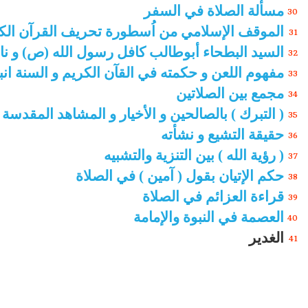
مسألة الصلاة في السفر
30
الموقف الإسلامي من اُسطورة تحريف القرآن الك
31
السيد البطحاء أبوطالب كافل رسول الله (ص) و ن
32
مفهوم اللعن و حكمته في القآن الكريم و السنة انب
33
مجمع بين الصلاتين
34
( التبرك ) بالصالحين و الأخيار و المشاهد المقدسة
35
حقيقة التشيع و نشأته
36
( رؤية الله ) بين التنزية والتشبيه
37
حكم الإتيان بقول ( آمين ) في الصلاة
3
8
قراءة العزائم في الصلاة
39
العصمة في النبوة والإمامة
40
الغدير
41