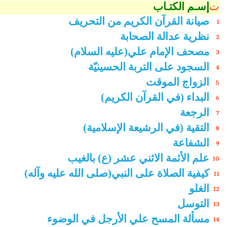
ت
إسـم الكتـاب
صيانة القرآن الكريم من التحريف
1
نظرية عدالة الصحابة
2
مصحف الإمام علي(عليه السلام)
3
السجود على التربة الحسينيّة
4
الزواج الموقت
5
البداء (في القرآن الكريم)
6
الرجعة
7
التقية (في الرشيعة الإسلامية)
8
الشفاعة
9
علم الأئمة الاثني عشر (ع) بالغيب
10
كيفية الصلاة على النبي(صلى الله عليه وآله)
11
الغلو
12
التوسل
13
مسألة المسح علي الأرجل في الوضوء
14