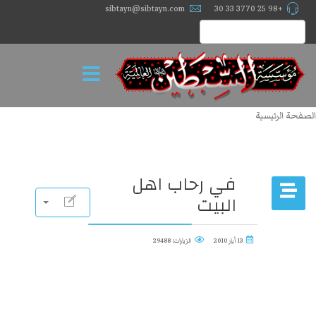
sibtayn@sibtayn.com
+98 25 3770 33 30
الصفحة الرئيسية
في رحاب اهل
البيت
13 أيار 2010
الزيارات: 29488