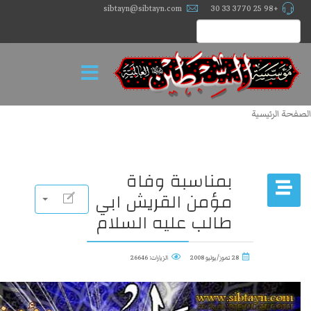
sibtayn@sibtayn.com
+98 25 3770 33 30
الصفحة الرئيسية
بمناسبة وفاة
مؤمن القريش ابي
طالب عليه السلام
28 تموز/يوليو 2008
الزيارات: 26646