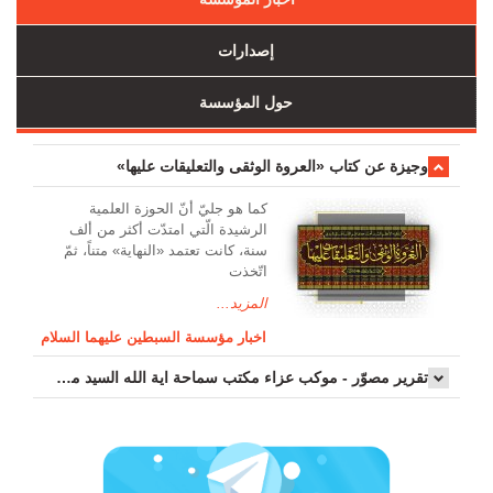
إصدارات
حول المؤسسة
وجیزة عن کتاب «العروة الوثقی والتعلیقات علیها»
کما هو جليّ أنّ الحوزة العلمیة
الرشیدة الّتي امتدّت أكثر من ألف
سنة، كانت تعتمد «النهاية» متناً، ثمّ
اتّخذت
المزيد...
اخبار مؤسسة السبطين عليهما السلام
تقرير مصوّر - موكب عزاء مکتب سماحة اية الله السيد مرتضى الموسوي الاصفهاني في يوم إستشهاد السيدة فاطم...