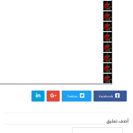
أبو طالب كافل رسول الله (صلى الله عليه وآله) وناص
عمّ الرسول
اُسطورة كفر أبي طالب (عليه السلام)
سيد البطحاء
إيمان أبي طالب (سلام الله عليه)
ظلامة أبي طالب «تاريخ ودراسة»
إيمان أبي طالب (سلام الله عليه) وسيرته
المقالات
Twitter
Facebook
أضف تعليق