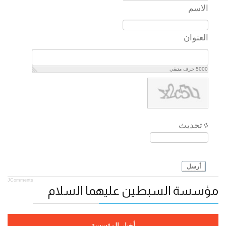
الاسم
العنوان
5000
حرف متبقي
تحديث
أرسل
JComments
مؤسسة السبطين عليهما السلام
أخبار المؤسسة