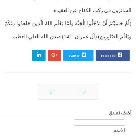
السائرون في ركب الكفاح عن العقيدة.
(أَمْ حَسِبْتُمْ أَنْ تَدْخُلُوا الْجَنَّةَ وَلَمَّا يَعْلَمِ اللهُ الَّذِينَ جَاهَدُوا مِنْكُمْ
وَيَعْلَمَ الصَّابِرِينَ) (آل عمران: 142) صدق الله العلي العظيم.
Twitter
Facebook
السابق
التالي
أضف تعليق
الاسم