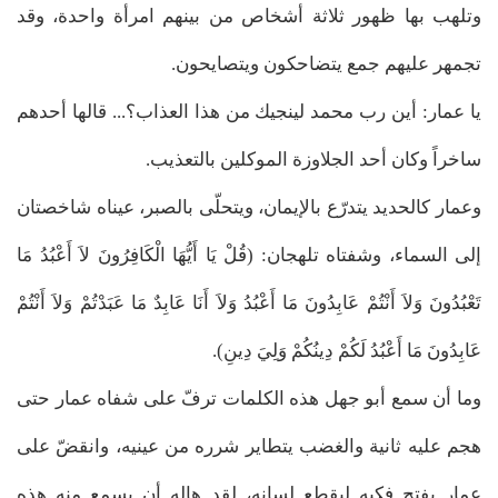
وتلهب بها ظهور ثلاثة أشخاص من بينهم امرأة واحدة، وقد
تجمهر عليهم جمع يتضاحكون ويتصايحون.
يا عمار: أين رب محمد لينجيك من هذا العذاب؟... قالها أحدهم
ساخراً وكان أحد الجلاوزة الموكلين بالتعذيب.
وعمار كالحديد يتدرّع بالإيمان، ويتحلّى بالصبر، عيناه شاخصتان
إلى السماء، وشفتاه تلهجان: (قُلْ يَا أَيُّهَا الْكَافِرُونَ لاَ أَعْبُدُ مَا
تَعْبُدُونَ وَلاَ أَنْتُمْ عَابِدُونَ مَا أَعْبُدُ وَلاَ أَنَا عَابِدٌ مَا عَبَدْتُمْ وَلاَ أَنْتُمْ
عَابِدُونَ مَا أَعْبُدُ لَكُمْ دِينُكُمْ وَلِيَ دِينِ).
وما أن سمع أبو جهل هذه الكلمات ترفّ على شفاه عمار حتى
هجم عليه ثانية والغضب يتطاير شرره من عينيه، وانقضّ على
عمار يفتح فكيه ليقطع لسانه، لقد هاله أن يسمع منه هذه