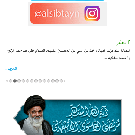
٢ صفر
١ صفر
السبايا عند يزيد شهادة زيد بن علي بن الحسين عليهما السلام قتل صاحب الزنج
وقع
واخماد انقلابه ...
المزید...