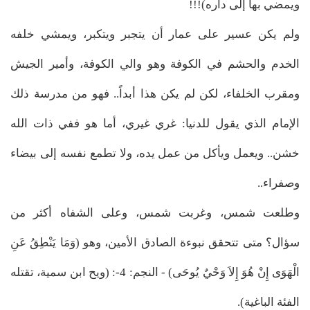
ويمضي بها إلى داره)!!!
ولم يكن عسير على عمار أن يتجبر ويتكبر، ويمشي خلفه
الخدم والحشم في الكوفة وهو والي الكوفة، وأمير الجيش
ومقرب الخلفاء، لكن لم يكن هذا أبداً.. فهو من مدرسة ذلك
الإمام الذي يقول للدنيا: غري غيري، أما هو ففي ذات الله
خشن.. ويعمل ويأكل من عمل يده، ولا تطمع نفسه إلى بيضاء
وصفراء..
وطلعت شمس، وغربت شمس، وعلى الشفاه أكثر من
سؤال؟ متى تتحقق نبوءة الصادق الأمين، وهو (وَمَا يَنْطِقُ عَنِ
الْهَوَى إِنْ هُوَ إِلاَ وَحْيٌ يُوحَى) - النجم: 4-: (ويح ابن سمية، تقتله
الفئة الباغية).