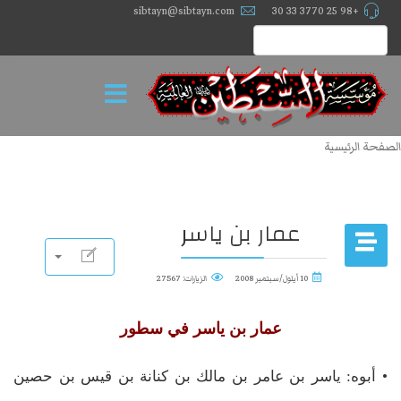
sibtayn@sibtayn.com
+98 25 3770 33 30
الصفحة الرئيسية
عمار بن ياسر
10 أيلول/سبتمبر 2008
الزيارات: 27567
عمار بن ياسر في سطور
• أبوه: ياسر بن عامر بن مالك بن كنانة بن قيس بن حصين