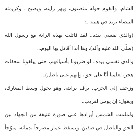
الشام، والقوم حوله منصتون، ويهز رايته، ويصيح ـ وكريمته
البيضاء تزيد في هيبته ـ:
(والذي نفسي بيده.. لقد قاتلت بهذه الراية مع رسول الله
(صلّى الله عليه وآله)، وها أنذا أقاتل بها اليوم...
والذي نفسي بيده.. لو ضربونا بأسيافهم، حتى يبلغونا سعفات
هجر، لعلمنا أنّا على حق، وإنهم على باطل)..
وزحف إلى الحرب، يرف برايته، وهو يجول وسط المعارك،
ويقول: إن يومي لقريب..
ولملمت الشمس أبرادها على صورة عنيفة من الجهاد بين
الحق والباطل في صفين، ويسقط عمار مضرجاً بدمائه، متوّجاً