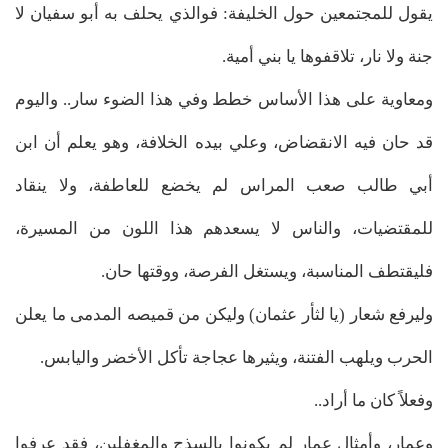
يقول للمجتمعين حول الخليفة: فوالذي يحلف به أبو سفيان لا
جنة ولا نار، تلاقفوها يا بني أمية.
ومعاوية على هذا الأساس خطط وفي هذا الضوء سار.. واليوم
قد حان فيه الانقضاض، وعلي بيده الخلافة، وهو يعلم أن ابن
أبي طالب صعب المراس لم يخضع للعاطفة، ولا ينقاد
للمقتضيات، والناس لا يسعدهم هذا اللون من المسيرة،
فليقتطف المناسبة، ويستغل الفرصة، ووقتها حان.
وليرفع شعار (يا لثأر عثمان) وليكن من قميصه المدمى ما يعلن
الحرب ويلهب الفتنة، ويثيرها عجاجة تأكل الأخضر واليابس.
وفعلاً كان ما أراد..
وعمار، وأمثال عمار لم يكونوا بالسذج والمغفلين، فقد عرفوا