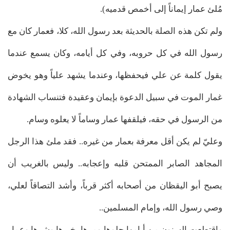
مُلئ عمار إيماناً إلى أخمص قدميه).
ولم تكن هذه الصلة بالحديثة بعد رسول الله، كلا، فعمار كان مع
رسول الله في كل حروبه، وفي كل أيامه، وكان يسمع عندما
يقول كلمة عن علي فيحفظها، وعندما يشهد علياً وهو يخوض
غمار الموت في سبيل الدعوة بإيمان وعقيدة فتنساب الشهادة
من الرسول في حقه، فيلقفها عمار وساماً لا يعلوه وسام.
وعليّ لم يكن أقل معرفة بعمار من غيره.. فقد ملئ هذا الرجل
المجاهد الصابر الممتحن قلبه وإعجابه.. وليس بالغريب أن
يصبح أبو اليقظان من أصحابه أكثر قرباً، وأشد التصاقاً لعلي،
وصي رسول الله، وإمام المسلمين..
واقتطعت السنون من أيامها حلوها ومرها، خيرها وشرها وعمار