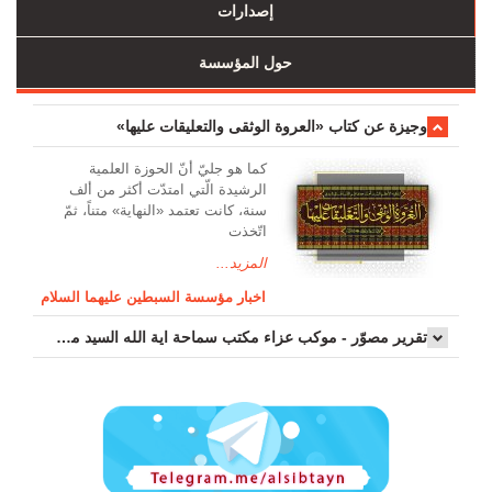
إصدارات
حول المؤسسة
وجیزة عن کتاب «العروة الوثقی والتعلیقات علیها»
کما هو جليّ أنّ الحوزة العلمیة
الرشیدة الّتي امتدّت أكثر من ألف
سنة، كانت تعتمد «النهاية» متناً، ثمّ
اتّخذت
المزيد...
اخبار مؤسسة السبطين عليهما السلام
تقرير مصوّر - موكب عزاء مکتب سماحة اية الله السيد مرتضى الموسوي الاصفهاني في يوم إستشهاد السيدة فاطم...