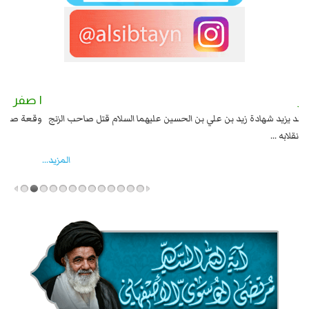
٢ صفر
١ صفر
السبايا عند يزيد شهادة زيد بن علي بن الحسين عليهما السلام قتل صاحب الزنج
وقع
واخماد انقلابه ...
المزید...