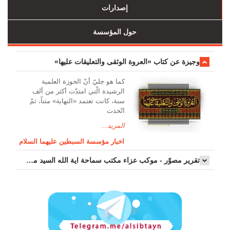
إصدارات
حول المؤسسة
وجیزة عن کتاب «العروة الوثقی والتعلیقات علیها»
کما هو جليّ أنّ الحوزة العلمیة
الرشیدة الّتي امتدّت أكثر من ألف
سنة، كانت تعتمد «النهاية» متناً، ثمّ
اتّخذت
المزيد...
اخبار مؤسسة السبطين عليهما السلام
تقرير مصوّر - موكب عزاء مکتب سماحة اية الله السيد مرتضى الموسوي الاصفهاني في يوم إستشهاد السيدة فاطم...