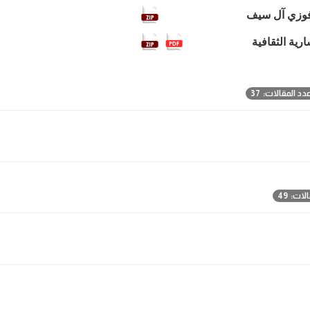
فوزي آل سيف
رية الثقافية
دد المقالات: 37
ات: 49