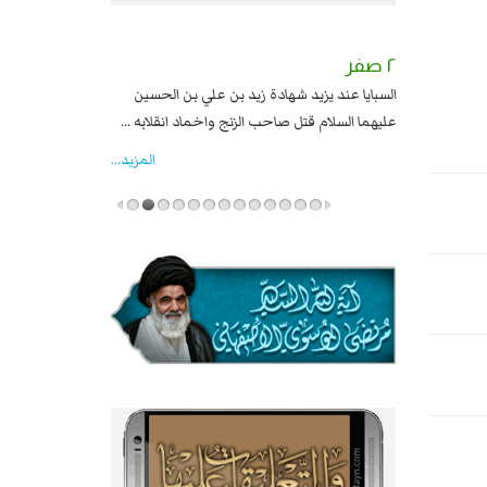
٢ صفر
١ صفر
السبايا عند يزيد شهادة زيد بن علي بن الحسين
وقعة صفين عيد ال
عليهما السلام قتل صاحب الزنج واخماد انقلابه ...
المزید...