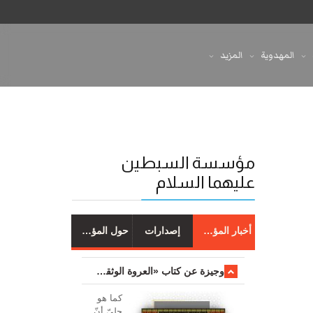
المهدوية
المزيد
مؤسسة السبطين
عليهما السلام
أخبار المؤسسة
إصدارات
حول المؤسسة
وجیزة عن کتاب «العروة الوثقی والتعلیقات علیها»
کما هو
جليّ أنّ