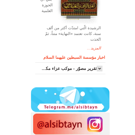
الحوزة
العلمیة
الرشیدة الّتي امتدّت أكثر من ألف
سنة، كانت تعتمد «النهاية» متناً، ثمّ
اتّخذت
المزيد...
اخبار مؤسسة السبطين عليهما السلام
تقرير مصوّر - موكب عزاء مکتب سماحة اية الله السيد مرتضى الموسوي الاصفهاني في يوم إستشهاد السيدة فاطم...