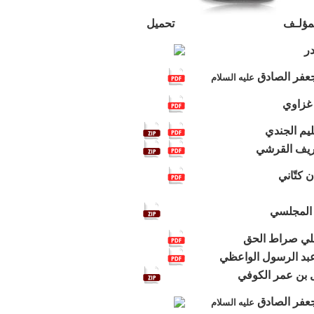
مؤلـف
تحميل
ر
جعفر الصادق
عليه السلام
 غزاوي
ليم الجندي
ريف القرشي
كتّاني
 المجلسي
علي صراط الحق
بد الرسول الواعظي
 بن عمر الكوفي
جعفر الصادق
عليه السلام