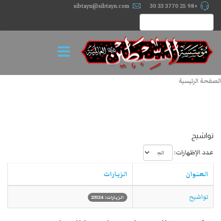
sibtayn@sibtayn.com
+98 25 3770 33 30
الصفحة الرئيسية
تواشيح
عدد الإظهارات:
العنوان
الزيارات
تواشيح
الزيارات: 23124