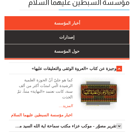
مؤسسة السبطين عليهما السلام
أخبار المؤسسة
إصدارات
حول المؤسسة
وجیزة عن کتاب «العروة الوثقی والتعلیقات علیها»
کما هو جليّ أنّ الحوزة العلمیة
الرشیدة الّتي امتدّت أكثر من ألف
سنة، كانت تعتمد «النهاية» متناً، ثمّ
اتّخذت
المزيد...
اخبار مؤسسة السبطين عليهما السلام
تقرير مصوّر - موكب عزاء مکتب سماحة اية الله السيد مرتضى الموسوي الاصفهاني في يوم إستشهاد السيدة فاطم...