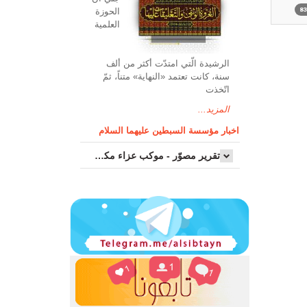
الحوزة
العلمیة
الرشیدة الّتي امتدّت أكثر من ألف
سنة، كانت تعتمد «النهاية» متناً، ثمّ
اتّخذت
المزيد...
اخبار مؤسسة السبطين عليهما السلام
تقرير مصوّر - موكب عزاء مکتب سماحة اية الله السيد مرتضى الموسوي الاصفهاني في يوم إستشهاد السيدة فاطم...