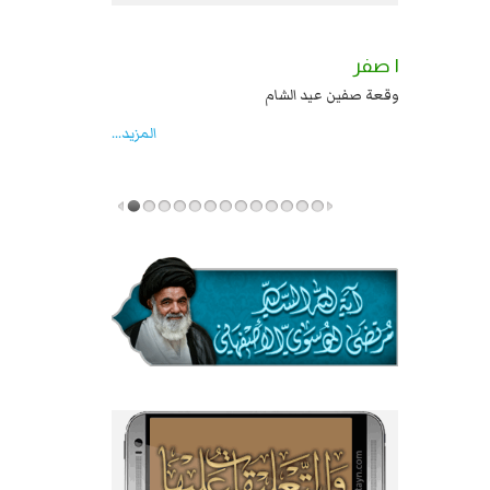
٢ صفر
١ صفر
السبايا عند يزيد شهادة زيد بن علي بن الحسين
وقعة صفين عيد الشام
عليهما السلام قتل صاحب الزنج واخماد انقلابه ...
المزید...