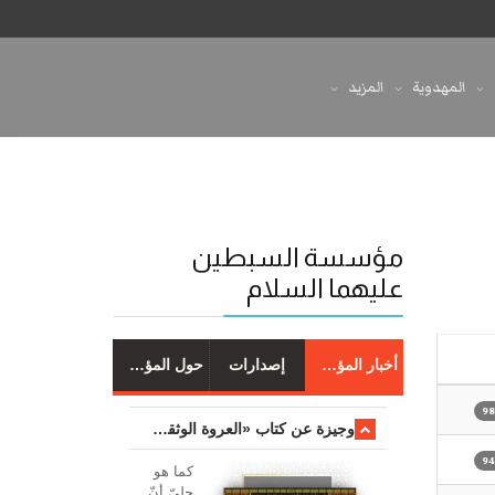
المهدوية
المزيد
مؤسسة السبطين
عليهما السلام
أخبار المؤسسة
إصدارات
حول المؤسسة
وجیزة عن کتاب «العروة الوثقی والتعلیقات علیها»
کما هو
جليّ أنّ