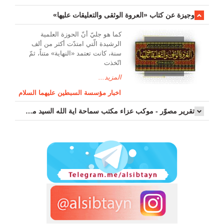
وجیزة عن کتاب «العروة الوثقی والتعلیقات علیها»
کما هو جليّ أنّ الحوزة العلمیة
الرشیدة الّتي امتدّت أكثر من ألف
سنة، كانت تعتمد «النهاية» متناً، ثمّ
اتّخذت
المزيد...
اخبار مؤسسة السبطين عليهما السلام
تقرير مصوّر - موكب عزاء مکتب سماحة اية الله السيد مرتضى الموسوي الاصفهاني في يوم إستشهاد السيدة فاطم...