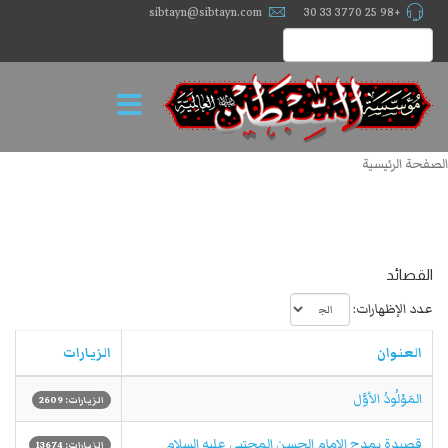
sibtayn@sibtayn.com
+98 25 3770 33 30
الصفحة الرئيسية
القصائد
عدد الإظهارات:
العنوان
الزيارات
المَوْلُودُ الأوَّل
الزيارات: 2609
قصيدة بمدح الامام الحسن المجتبى عليه السلام
الزيارات: 13674