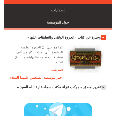
إصدارات
حول المؤسسة
وجیزة عن کتاب «العروة الوثقی والتعلیقات علیها»
کما هو جليّ أنّ الحوزة العلمیة
الرشیدة الّتي امتدّت أكثر من ألف
سنة، كانت تعتمد «النهاية» متناً، ثمّ
اتّخذت
المزيد...
اخبار مؤسسة السبطين عليهما السلام
تقرير مصوّر - موكب عزاء مکتب سماحة اية الله السيد مرتضى الموسوي الاصفهاني في يوم إستشهاد السيدة فاطم...