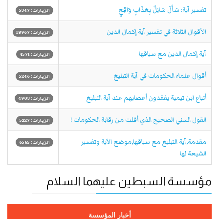
تفسير آية: سَأَلَ سَائِلٌ بِعَذَابٍ وَاقِعٍ
الزيارات: 5347
الأقوال الثلاثة في تفسير آية إكمال الدين
الزيارات: 18967
آية إكمال الدين مع سياقها
الزيارات: 4571
أقوال علماء الحكومات في آية التبليغ
الزيارات: 5246
أتباع ابن تيمية يفقدون أعصابهم عند آية التبليغ
الزيارات: 4903
القول السني الصحيح الذي أفلت من رقابة الحكومات !
الزيارات: 5227
مقدمة,آية التبليغ مع سياقها,موضع الآية وتفسير
الزيارات: 6565
الشيعة لها
مؤسسة السبطين عليهما السلام
أخبار المؤسسة