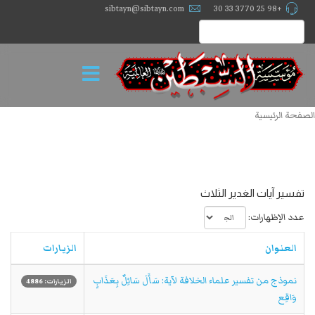
sibtayn@sibtayn.com
+98 25 3770 33 30
الصفحة الرئيسية
تفسير آيات الغدير الثلاث
عدد الإظهارات:
العنوان
الزيارات
نموذج من تفسير علماء الخلافة لآية: سَأَلَ سَائِلٌ بِعَذَابٍ
الزيارات: 4886
وَاقِع