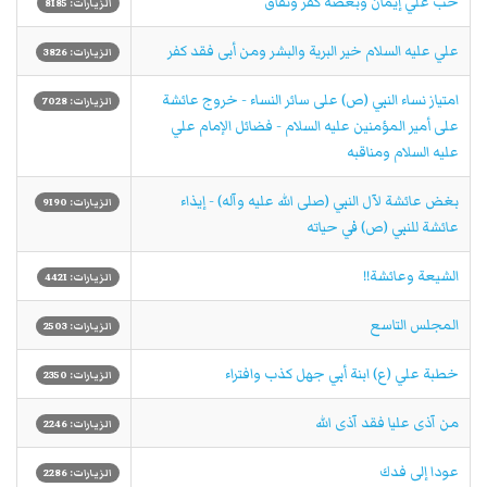
حب علي إيمان وبغضه كفر ونفاق
الزيارات: 8185
علي عليه السلام خير البرية والبشر ومن أبى فقد كفر
الزيارات: 3826
امتياز نساء النبي (ص) على سائر النساء - خروج عائشة
الزيارات: 7028
على أمير المؤمنين عليه السلام - فضائل الإمام علي
عليه السلام ومناقبه
بغض عائشة لآل النبي (صلى الله عليه وآله)‏ - إيذاء
الزيارات: 9190
عائشة للنبي (ص) في حياته
الشيعة وعائشة!!
الزيارات: 4421
المجلس التاسع
الزيارات: 2503
خطبة علي (ع) ابنة أبي جهل كذب وافتراء
الزيارات: 2350
من آذى عليا فقد آذى الله
الزيارات: 2246
عودا إلى فدك
الزيارات: 2286