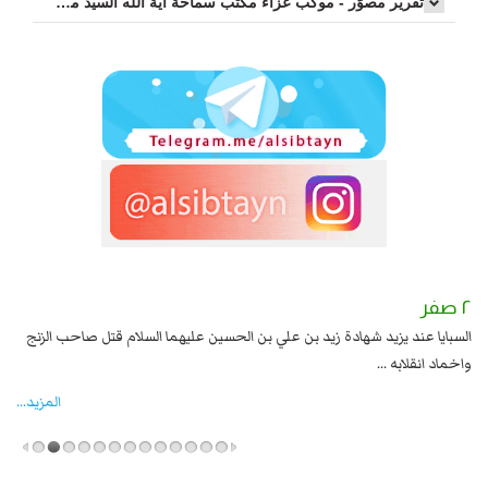
تقرير مصوّر - موكب عزاء مکتب سماحة اية الله السيد مرتضى الموسوي الاصفهاني في يوم إستشهاد السيدة فاطم...
٢ صفر
١ صفر
السبايا عند يزيد شهادة زيد بن علي بن الحسين عليهما السلام قتل صاحب الزنج
وقع
واخماد انقلابه ...
المزید...