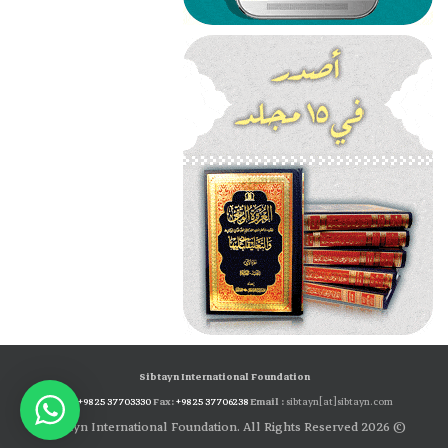
Sibtayn International Foundation
Tel:
+98 25 37703330
Fax:
+98 25 37706238
Email :
sibtayn[at]sibtayn.com
© 2026 Sibtayn International Foundation. All Rights Reserved.