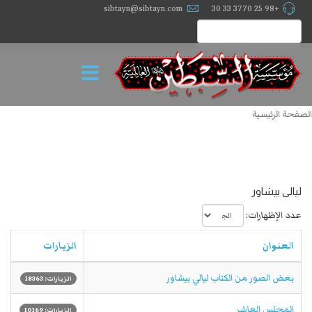
sibtayn@sibtayn.com
+98 25 3770 33 30
الصفحة الرئيسية
لیالی بیشاور
عدد الإظهارات:
العنوان
الزيارات
بعض الصور من الكتاب ليالي بيشاور
الزيارات: 18363
المجلس العاشر
الزيارات: 10169