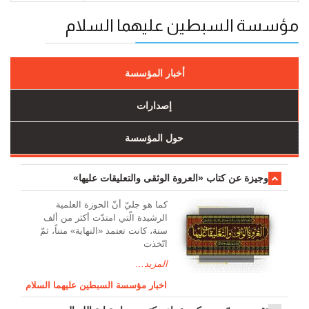
مؤسسة السبطين عليهما السلام
أخبار المؤسسة
إصدارات
حول المؤسسة
وجیزة عن کتاب «العروة الوثقی والتعلیقات علیها»
کما هو جليّ أنّ الحوزة العلمیة
الرشیدة الّتي امتدّت أكثر من ألف
سنة، كانت تعتمد «النهاية» متناً، ثمّ
اتّخذت
المزيد...
اخبار مؤسسة السبطين عليهما السلام