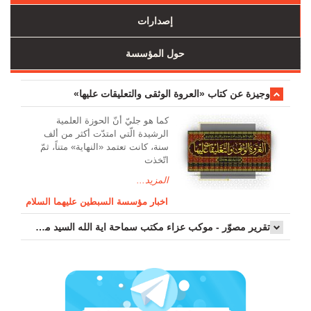
إصدارات
حول المؤسسة
وجیزة عن کتاب «العروة الوثقی والتعلیقات علیها»
کما هو جليّ أنّ الحوزة العلمیة
الرشیدة الّتي امتدّت أكثر من ألف
سنة، كانت تعتمد «النهاية» متناً، ثمّ
اتّخذت
المزيد...
اخبار مؤسسة السبطين عليهما السلام
تقرير مصوّر - موكب عزاء مکتب سماحة اية الله السيد مرتضى الموسوي الاصفهاني في يوم إستشهاد السيدة فاطم...