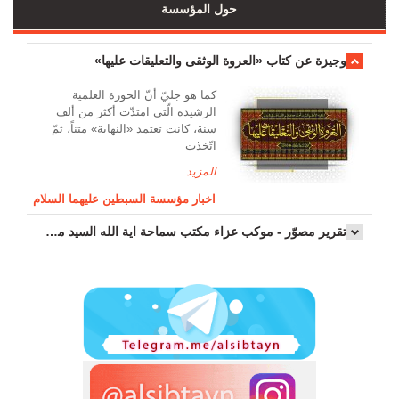
حول المؤسسة
وجیزة عن کتاب «العروة الوثقی والتعلیقات علیها»
کما هو جليّ أنّ الحوزة العلمیة
الرشیدة الّتي امتدّت أكثر من ألف
سنة، كانت تعتمد «النهاية» متناً، ثمّ
اتّخذت
المزيد...
اخبار مؤسسة السبطين عليهما السلام
تقرير مصوّر - موكب عزاء مکتب سماحة اية الله السيد مرتضى الموسوي الاصفهاني في يوم إستشهاد السيدة فاطم...