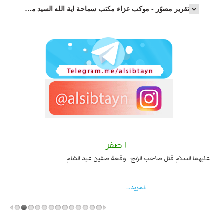
تقرير مصوّر - موكب عزاء مکتب سماحة اية الله السيد مرتضى الموسوي الاصفهاني في يوم إستشهاد السيدة فاطم...
٢ صفر
١ صفر
السبايا عند يزيد شهادة زيد بن علي بن الحسين عليهما السلام قتل صاحب الزنج
وقعة 
واخماد انقلابه ...
المزید...