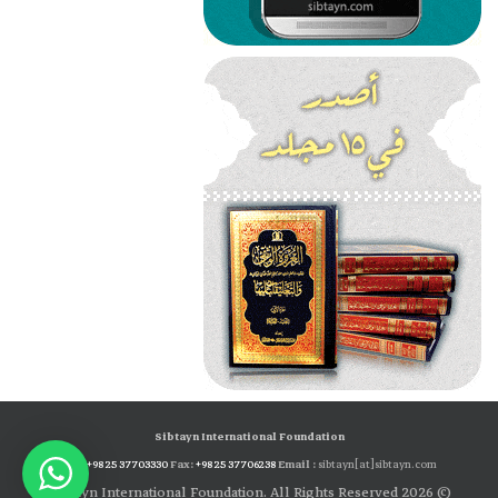
Sibtayn International Foundation
Tel:
+98 25 37703330
Fax:
+98 25 37706238
Email :
sibtayn[at]sibtayn.com
© 2026 Sibtayn International Foundation. All Rights Reserved.