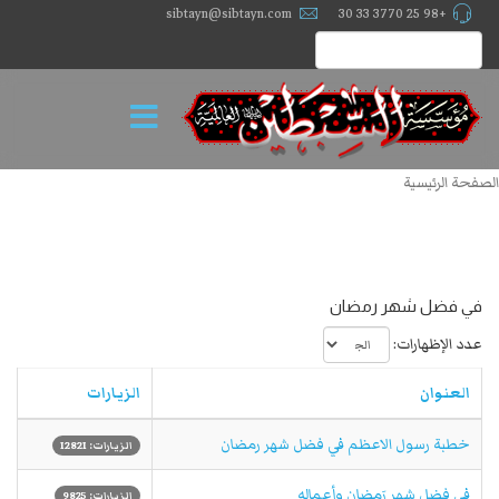
sibtayn@sibtayn.com
+98 25 3770 33 30
الصفحة الرئيسية
في فضل شهر رمضان
عدد الإظهارات:
العنوان
الزيارات
خطبة رسول الاعظم في فضل شهر رمضان
الزيارات: 12821
في فضلِ شهر رَمضان وأعمالِه
الزيارات: 9825