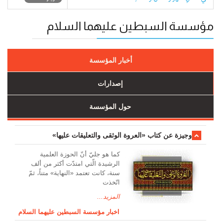
مؤسسة السبطين عليهما السلام
أخبار المؤسسة
إصدارات
حول المؤسسة
وجیزة عن کتاب «العروة الوثقی والتعلیقات علیها»
کما هو جليّ أنّ الحوزة العلمیة
الرشیدة الّتي امتدّت أكثر من ألف
سنة، كانت تعتمد «النهاية» متناً، ثمّ
اتّخذت
المزيد...
اخبار مؤسسة السبطين عليهما السلام