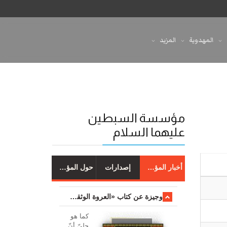
المهدوية
المزيد
مؤسسة السبطين
عليهما السلام
أخبار المؤسسة
إصدارات
حول المؤسسة
وجیزة عن کتاب «العروة الوثقی والتعلیقات علیها»
کما هو
جليّ أنّ