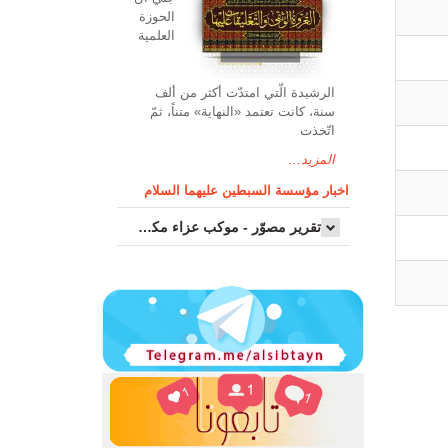
الحوزة
العلمیة
الرشیدة الّتي امتدّت أكثر من ألف
سنة، كانت تعتمد «النهاية» متناً، ثمّ
اتّخذت
المزيد...
اخبار مؤسسة السبطين عليهما السلام
تقرير مصوّر - موكب عزاء مکتب سماحة اية الله السيد مرتضى الموسوي الاصفهاني في يوم إستشهاد السيدة فاطم...