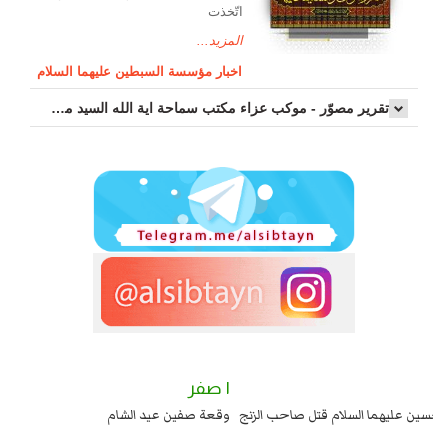
اتّخذت
المزيد...
اخبار مؤسسة السبطين عليهما السلام
تقرير مصوّر - موكب عزاء مکتب سماحة اية الله السيد مرتضى الموسوي الاصفهاني في يوم إستشهاد السيدة فاطم...
٢ صفر
١ صفر
السبايا عند يزيد شهادة زيد بن علي بن الحسين عليهما السلام قتل صاحب الزنج
وقعة
واخماد انقلابه ...