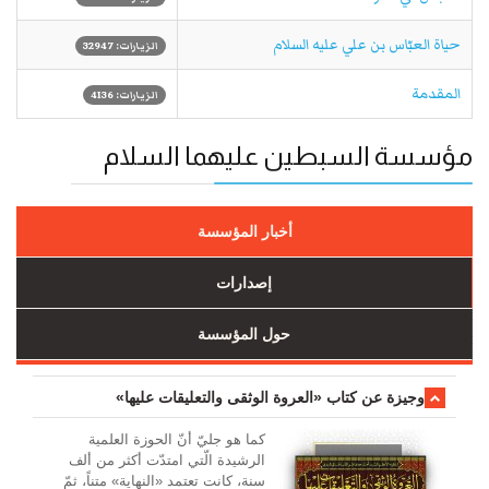
حياة العبّاس بن علي علیه السلام
الزيارات: 32947
المقدمة
الزيارات: 4136
مؤسسة السبطين عليهما السلام
أخبار المؤسسة
إصدارات
حول المؤسسة
وجیزة عن کتاب «العروة الوثقی والتعلیقات علیها»
کما هو جليّ أنّ الحوزة العلمیة
الرشیدة الّتي امتدّت أكثر من ألف
سنة، كانت تعتمد «النهاية» متناً، ثمّ