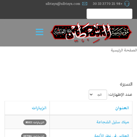
sibtayn@sibtayn.com
+98 25 3770 33 30
الصفحة الرئيسية
السيرة
عدد الإظهارات:
العنوان
الزيارات
ميلاد سليل الشجاعة
الزيارات: 8552
العبّاس في نظر الأئمة
الزيارات: 23786