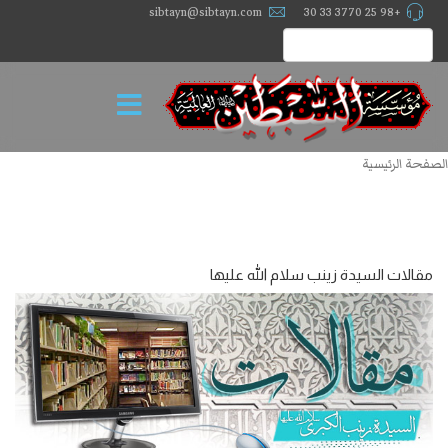
sibtayn@sibtayn.com
+98 25 3770 33 30
الصفحة الرئيسية
مقالات السيدة زينب سلام الله عليها