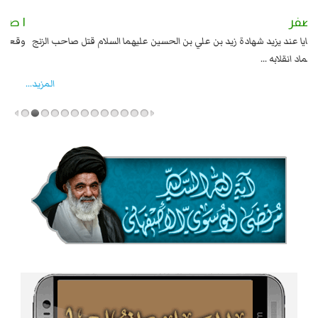
٢ صفر
١ صفر
السبايا عند يزيد شهادة زيد بن علي بن الحسين عليهما السلام قتل صاحب الزنج
وقع
واخماد انقلابه ...
المزید...