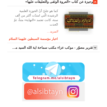
وجیزة عن کتاب «العروة الوثقی والتعلیقات علیها»
کما هو جليّ أنّ الحوزة العلمیة
الرشیدة الّتي امتدّت أكثر من ألف
سنة، كانت تعتمد «النهاية» متناً، ثمّ
اتّخذت
المزيد...
اخبار مؤسسة السبطين عليهما السلام
تقرير مصوّر - موكب عزاء مکتب سماحة اية الله السيد مرتضى الموسوي الاصفهاني في يوم إستشهاد السيدة فاطم...