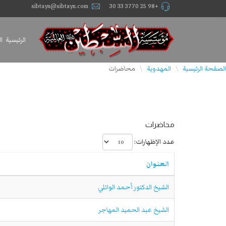
sibtayn@sibtayn.com
+98 25 3770 33 30
الرئيسية
ا
الصفحة الرئيسية
المهدوية
محاضرات
\
\
محاضرات
عدد الإظهارات:
العنوان
الشيخ الدكتور أحمد الوائلي
الشيخ عبد الحميد المهاجر