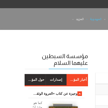
المهدوية
المزيد
مؤسسة السبطين
عليهما السلام
أخبار المؤسسة
إصدارات
حول المؤسسة
وجیزة عن کتاب «العروة الوثقی والتعلیقات علیها»
کما هو
جليّ أنّ