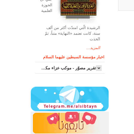
الحوزة
العلمیة
الرشیدة الّتي امتدّت أكثر من ألف
سنة، كانت تعتمد «النهاية» متناً، ثمّ
اتّخذت
المزيد...
اخبار مؤسسة السبطين عليهما السلام
تقرير مصوّر - موكب عزاء مکتب سماحة اية الله السيد مرتضى الموسوي الاصفهاني في يوم إستشهاد السيدة فاطم...