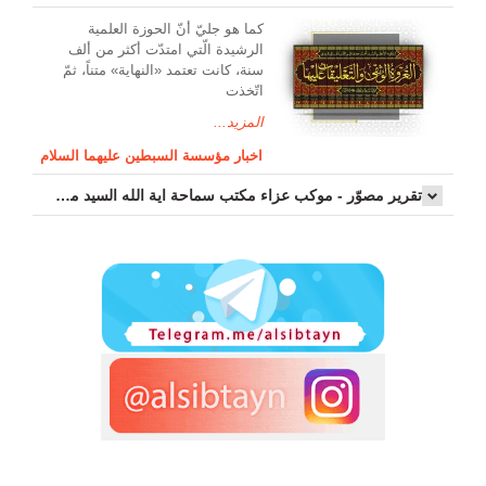
کما هو جليّ أنّ الحوزة العلمیة
الرشیدة الّتي امتدّت أكثر من ألف
سنة، كانت تعتمد «النهاية» متناً، ثمّ
اتّخذت
المزيد...
اخبار مؤسسة السبطين عليهما السلام
تقرير مصوّر - موكب عزاء مکتب سماحة اية الله السيد مرتضى الموسوي الاصفهاني في يوم إستشهاد السيدة فاطم...