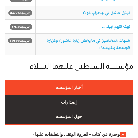
تراتيل عاشق في مِـحرابِ الولاء
الزيارات: 3477
لبیک اللهم لبیک ...
الزيارات: 3911
شبهات المخالفين في ما يخصّ زيارة عاشوراء والزيارة
الزيارات: 5089
الجامعة وغيرهما :
مؤسسة السبطين عليهما السلام
أخبار المؤسسة
إصدارات
حول المؤسسة
وجیزة عن کتاب «العروة الوثقی والتعلیقات علیها»