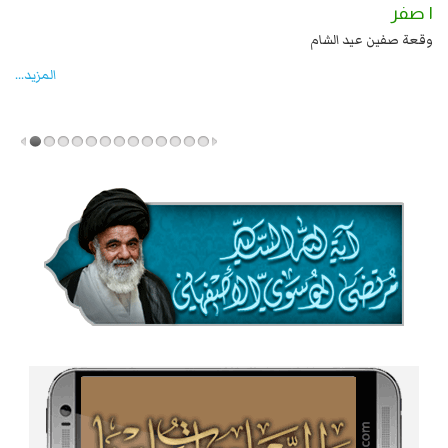
١ صفر
ي بن الحسين عليهما السلام قتل صاحب الزنج
وقعة صفين عيد الشام
المزید...