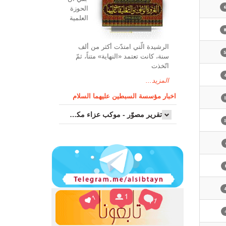
الحوزة
العلمیة
الرشیدة الّتي امتدّت أكثر من ألف
سنة، كانت تعتمد «النهاية» متناً، ثمّ
اتّخذت
المزيد...
اخبار مؤسسة السبطين عليهما السلام
تقرير مصوّر - موكب عزاء مکتب سماحة اية الله السيد مرتضى الموسوي الاصفهاني في يوم إستشهاد السيدة فاطم...