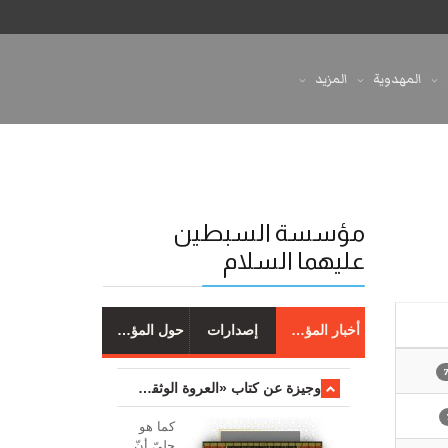
المهدوية
المزيد
مؤسسة السبطين
عليهما السلام
أخبار المؤسسة
إصدارات
حول المؤسسة
وجیزة عن کتاب «العروة الوثقی والتعلیقات علیها»
کما هو
جليّ أنّ