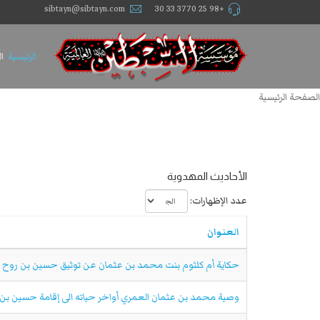
sibtayn@sibtayn.com
+98 25 3770 33 30
الرئيسية
ا
الصفحة الرئيسية
الأحاديث المهدوية
عدد الإظهارات:
العنوان
حكاية أم كلثوم بنت محمد بن عثمان عن توثيق حسين بن روح ا
وصية محمد بن عثمان العمري أواخر حياته الى إقامة حسين بن 