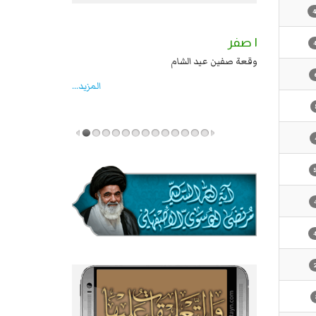
٢ صفر
١ صفر
السبايا عند يزيد شهادة زيد بن علي بن الحسين
وقعة صفين عيد الشام
عليهما السلام قتل صاحب الزنج واخماد انقلابه ...
المزید...