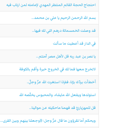
احتجاج الحجة القائم المنتظر المهدي لإمامته لمن ارتاب فيه
بسم الله الرحمن الرحيم يا علي بن محمد...
قد وصلت الخمسمائة درهم التي لك فيها...
في الدار قد أعطيت ما سألت
يا نصر بن عبد ربه قل لأهل مصر آمنتم...
لاتخرج معها فما لك في الخروج خيرة وأقم بالكوفة
أخطأت بردّك برّنا، ففإذا استغرت الله عزّ وجلّ..
استولدها ويفعل الله مايشاء، والمحبوس يخلّصه الله
قل للمهزياريّ قد فهمنا ماحكيته عن موالينا...
ويحكم أما تقرؤون ما قال عزّ وجل: ((وجعلنا بينهم وبين القرى....