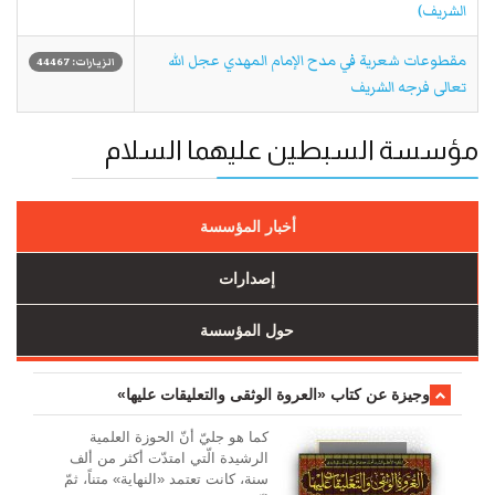
الشريف)
مقطوعات شعرية في مدح الإمام المهدي عجل الله
الزيارات: 44467
تعالى فرجه الشريف
مؤسسة السبطين عليهما السلام
أخبار المؤسسة
إصدارات
حول المؤسسة
وجیزة عن کتاب «العروة الوثقی والتعلیقات علیها»
کما هو جليّ أنّ الحوزة العلمیة
الرشیدة الّتي امتدّت أكثر من ألف
سنة، كانت تعتمد «النهاية» متناً، ثمّ