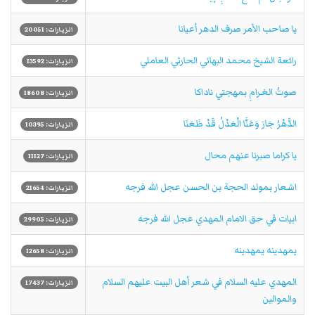
يا صاحب الأمر صرف الدهر أعيانا
الزيارات: 20051
رائعة الشيخ محمد البهائي الحارثي العاملي
الزيارات: 13592
صوتُ الغـرامِ بمهجتي ناداكا
الزيارات: 18608
الدَّهْرُ جَارَ وَعَنَّا الْعَدْلُ قَدْ ظَعَنَا
الزيارات: 10395
يا كراما صبرنا عنهم محال
الزيارات: 11127
اشعار بمولد الحجة بن الحسن عجل الله فرجه
الزيارات: 21654
ابيات في حق الامام المهدي عجل الله فرجه
الزيارات: 29905
يمهدينه يمهدينه
الزيارات: 12658
المهدي عليه السلام في شعر أهل البيت عليهم السلام
الزيارات: 17437
والموالين