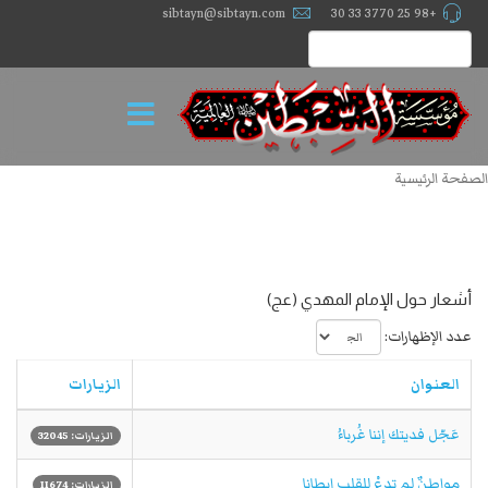
sibtayn@sibtayn.com
+98 25 3770 33 30
الصفحة الرئيسية
أشعار حول الإمام المهدي (عج)
عدد الإظهارات:
العنوان
الزيارات
عَجّل فديتك إننا غُرباءُ
الزيارات: 32045
مواطِنٌ لم تدعْ للقلبِ إيطانا
الزيارات: 11674