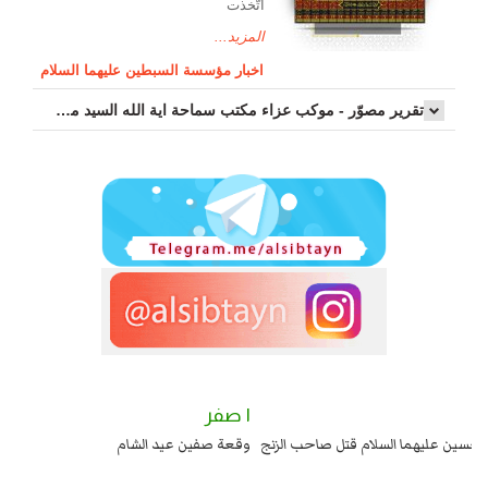
اتّخذت
المزيد...
اخبار مؤسسة السبطين عليهما السلام
تقرير مصوّر - موكب عزاء مکتب سماحة اية الله السيد مرتضى الموسوي الاصفهاني في يوم إستشهاد السيدة فاطم...
٢ صفر
١ صفر
السبايا عند يزيد شهادة زيد بن علي بن الحسين عليهما السلام قتل صاحب الزنج
وقع
واخماد انقلابه ...