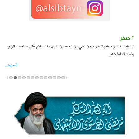
٢ صفر
١ صفر
السبايا عند يزيد شهادة زيد بن علي بن الحسين عليهما السلام قتل صاحب الزنج
وقع
واخماد انقلابه ...
المزید...