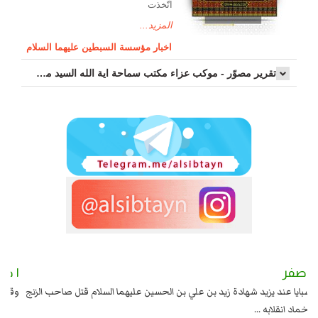
اتّخذت
المزيد...
اخبار مؤسسة السبطين عليهما السلام
تقرير مصوّر - موكب عزاء مکتب سماحة اية الله السيد مرتضى الموسوي الاصفهاني في يوم إستشهاد السيدة فاطم...
٢ صفر
١ صفر
السبايا عند يزيد شهادة زيد بن علي بن الحسين عليهما السلام قتل صاحب الزنج
وقع
واخماد انقلابه ...