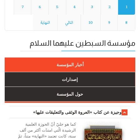
7
6
5
4
3
2
1
8
9
10
التالي
النهاية
مؤسسة السبطين عليهما السلام
أخبار المؤسسة
إصدارات
حول المؤسسة
وجیزة عن کتاب «العروة الوثقی والتعلیقات علیها»
کما هو جليّ أنّ الحوزة العلمیة
الرشیدة الّتي امتدّت أكثر من ألف
سنة، كانت تعتمد «النهاية» متناً، ثمّ