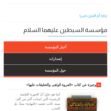
زيارة أم البنين (س)
مؤسسة السبطين عليهما السلام
أخبار المؤسسة
إصدارات
حول المؤسسة
وجیزة عن کتاب «العروة الوثقی والتعلیقات علیها»
کما هو جليّ أنّ الحوزة العلمیة
الرشیدة الّتي امتدّت أكثر من ألف
سنة، كانت تعتمد «النهاية» متناً، ثمّ
اتّخذت