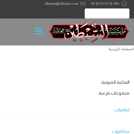
sibtayn@sibtayn.com
+98 25 3770 33 30
الصفحة الرئيسية
المكتبة الصوتية
مجموعات فرعية
لطميات
محاضرات