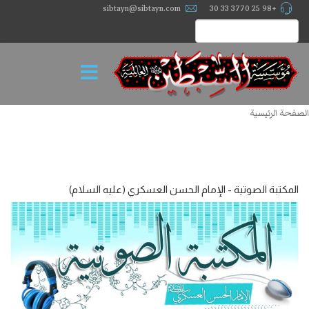
sibtayn@sibtayn.com
+98 25 3770 33 30
الصفحة الرئيسية
المكتبة الصوتية - الإمام الحسن العسكري (عليه السلام)