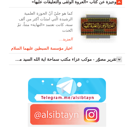
وجیزة عن کتاب «العروة الوثقی والتعلیقات علیها»
کما هو جليّ أنّ الحوزة العلمیة
الرشیدة الّتي امتدّت أكثر من ألف
سنة، كانت تعتمد «النهاية» متناً، ثمّ
اتّخذت
المزيد...
اخبار مؤسسة السبطين عليهما السلام
تقرير مصوّر - موكب عزاء مکتب سماحة اية الله السيد مرتضى الموسوي الاصفهاني في يوم إستشهاد السيدة فاطم...