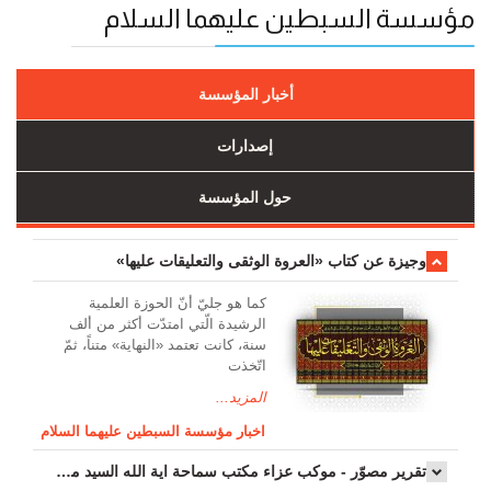
مؤسسة السبطين عليهما السلام
أخبار المؤسسة
إصدارات
حول المؤسسة
وجیزة عن کتاب «العروة الوثقی والتعلیقات علیها»
کما هو جليّ أنّ الحوزة العلمیة
الرشیدة الّتي امتدّت أكثر من ألف
سنة، كانت تعتمد «النهاية» متناً، ثمّ
اتّخذت
المزيد...
اخبار مؤسسة السبطين عليهما السلام
تقرير مصوّر - موكب عزاء مکتب سماحة اية الله السيد مرتضى الموسوي الاصفهاني في يوم إستشهاد السيدة فاطم...