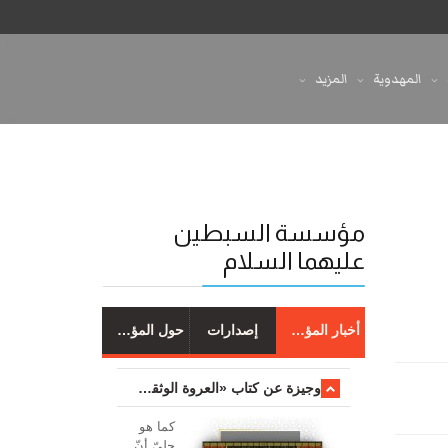
المهدوية
المزيد
مؤسسة السبطين
عليهما السلام
أخبار المؤسسة
إصدارات
حول المؤسسة
وجیزة عن کتاب «العروة الوثقی والتعلیقات علیها»
کما هو
جليّ أنّ