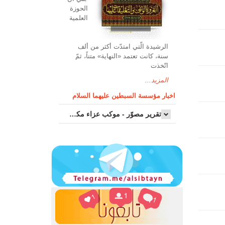
الحوزة
العلمیة
الرشیدة الّتي امتدّت أكثر من ألف
سنة، كانت تعتمد «النهاية» متناً، ثمّ
اتّخذت
المزيد...
اخبار مؤسسة السبطين عليهما السلام
تقرير مصوّر - موكب عزاء مکتب سماحة اية الله السيد مرتضى الموسوي الاصفهاني في يوم إستشهاد السيدة فاطم...