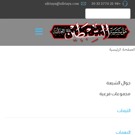
sibtayn@sibtayn.com
+98 25 3770 33 30
الصفحة الرئيسية
جوال الشيعة
مجموعات فرعية
الثيمات
النغمات