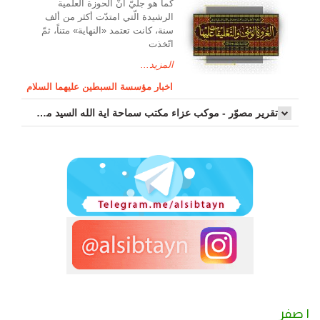
کما هو جليّ أنّ الحوزة العلمیة
الرشیدة الّتي امتدّت أكثر من ألف
سنة، كانت تعتمد «النهاية» متناً، ثمّ
اتّخذت
المزيد...
اخبار مؤسسة السبطين عليهما السلام
تقرير مصوّر - موكب عزاء مکتب سماحة اية الله السيد مرتضى الموسوي الاصفهاني في يوم إستشهاد السيدة فاطم...
١ صفر