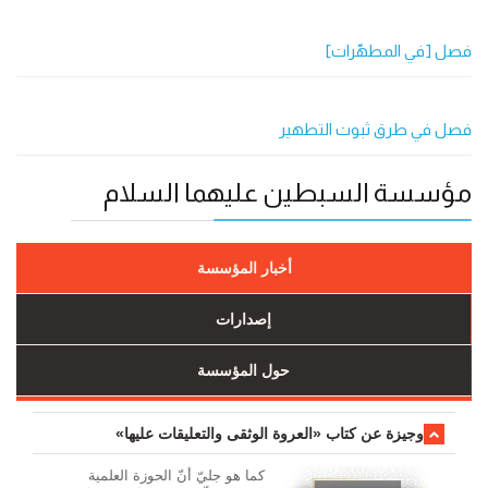
فصل [في المطهّرات]
فصل في طرق ثبوت التطهير
مؤسسة السبطين عليهما السلام
أخبار المؤسسة
إصدارات
حول المؤسسة
وجیزة عن کتاب «العروة الوثقی والتعلیقات علیها»
کما هو جليّ أنّ الحوزة العلمیة