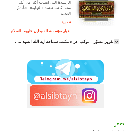
الرشیدة الّتي امتدّت أكثر من ألف
سنة، كانت تعتمد «النهاية» متناً، ثمّ
اتّخذت
المزيد...
اخبار مؤسسة السبطين عليهما السلام
تقرير مصوّر - موكب عزاء مکتب سماحة اية الله السيد مرتضى الموسوي الاصفهاني في يوم إستشهاد السيدة فاطم...
١ صفر