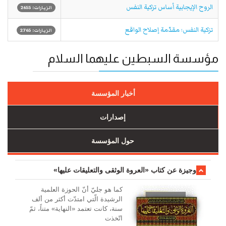
الروح الإيجابية أساس تزكية النفس
الزيارات: 2655
تزكية النفس؛ مقدّمة إصلاح الواقع
الزيارات: 2765
مؤسسة السبطين عليهما السلام
أخبار المؤسسة
إصدارات
حول المؤسسة
وجیزة عن کتاب «العروة الوثقی والتعلیقات علیها»
کما هو جليّ أنّ الحوزة العلمیة
الرشیدة الّتي امتدّت أكثر من ألف
سنة، كانت تعتمد «النهاية» متناً، ثمّ
اتّخذت