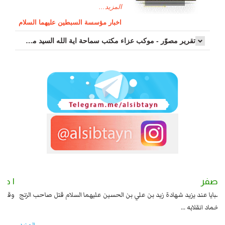
المزيد...
اخبار مؤسسة السبطين عليهما السلام
تقرير مصوّر - موكب عزاء مکتب سماحة اية الله السيد مرتضى الموسوي الاصفهاني في يوم إستشهاد السيدة فاطم...
٢ صفر
١ صفر
السبايا عند يزيد شهادة زيد بن علي بن الحسين عليهما السلام قتل صاحب الزنج
وقع
واخماد انقلابه ...