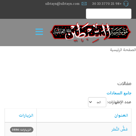
sibtayn@sibtayn.com
+98 25 3770 33 30
الصفحة الرئيسية
مقالات
جامع السعادات
عدد الإظهارات:
العنوان
الزيارات
غضُّ النَّظر
الزيارات: 1034