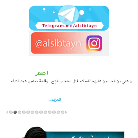
٢ صفر
١ صفر
السبايا عند يزيد شهادة زيد بن علي بن الحسين عليهما السلام قتل صاحب الزنج
وقع
واخماد انقلابه ...
المزید...