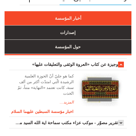
أخبار المؤسسة
إصدارات
حول المؤسسة
وجیزة عن کتاب «العروة الوثقی والتعلیقات علیها»
کما هو جليّ أنّ الحوزة العلمیة
الرشیدة الّتي امتدّت أكثر من ألف
سنة، كانت تعتمد «النهاية» متناً، ثمّ
اتّخذت
المزيد...
اخبار مؤسسة السبطين عليهما السلام
تقرير مصوّر - موكب عزاء مکتب سماحة اية الله السيد مرتضى الموسوي الاصفهاني في يوم إستشهاد السيدة فاطم...