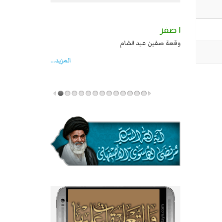
٢ صفر
١ صفر
السبايا عند يزيد شهادة زيد بن علي بن الحسين
وقعة صفين عيد الشام
عليهما السلام قتل صاحب الزنج واخماد انقلابه ...
المزید...