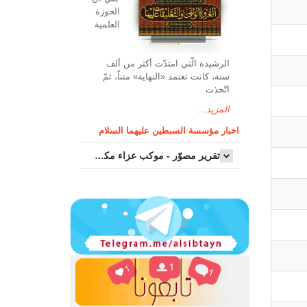
الحوزة
العلمیة
الرشیدة الّتي امتدّت أكثر من ألف
سنة، كانت تعتمد «النهاية» متناً، ثمّ
اتّخذت
المزيد...
اخبار مؤسسة السبطين عليهما السلام
تقرير مصوّر - موكب عزاء مکتب سماحة اية الله السيد مرتضى الموسوي الاصفهاني في يوم إستشهاد السيدة فاطم...