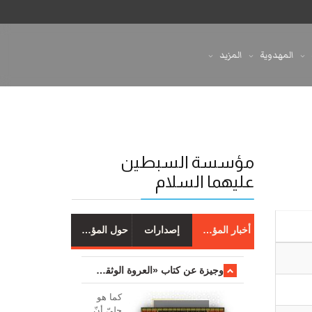
المهدوية
المزيد
مؤسسة السبطين
عليهما السلام
أخبار المؤسسة
إصدارات
حول المؤسسة
وجیزة عن کتاب «العروة الوثقی والتعلیقات علیها»
کما هو
جليّ أنّ