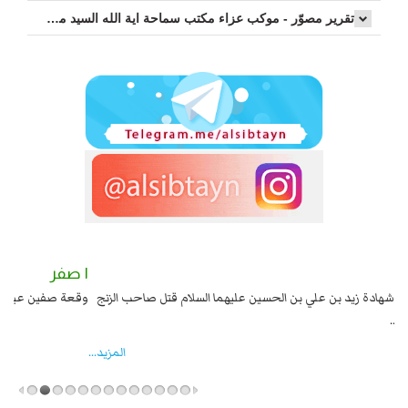
تقرير مصوّر - موكب عزاء مکتب سماحة اية الله السيد مرتضى الموسوي الاصفهاني في يوم إستشهاد السيدة فاطم...
٢ صفر
١ صفر
السبايا عند يزيد شهادة زيد بن علي بن الحسين عليهما السلام قتل صاحب الزنج
وقع
واخماد انقلابه ...
المزید...