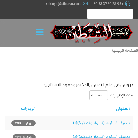
sibtayn@sibtayn.com
+98 25 3770 33 30
الصفحة الرئيسية
دروس فی علم النفس (الدكتورمحمود البستاني)
عدد الإظهارات:
العنوان
الزيارات
تصنيف السلوك (السواء والشذوذ)(1)
الزيارات: 17123
تصنيف السلوك (السواء والشذوذ)(2)
الزيارات: 9191