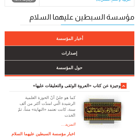
مؤسسة السبطين عليهما السلام
أخبار المؤسسة
إصدارات
حول المؤسسة
وجیزة عن کتاب «العروة الوثقی والتعلیقات علیها»
کما هو جليّ أنّ الحوزة العلمیة
الرشیدة الّتي امتدّت أكثر من ألف
سنة، كانت تعتمد «النهاية» متناً، ثمّ
اتّخذت
المزيد...
اخبار مؤسسة السبطين عليهما السلام