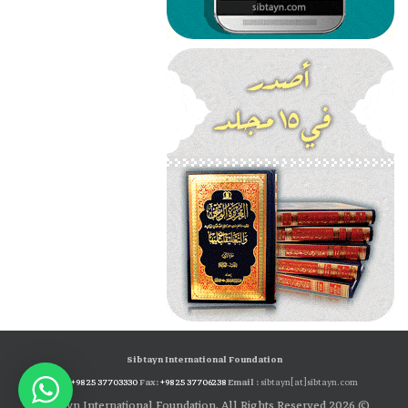
Sibtayn International Foundation
Tel:
+98 25 37703330
Fax:
+98 25 37706238
Email :
sibtayn[at]sibtayn.com
© 2026 Sibtayn International Foundation. All Rights Reserved.