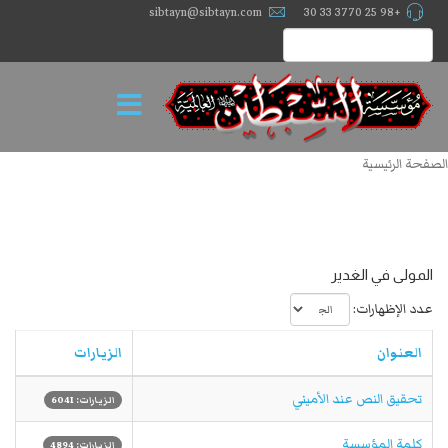
sibtayn@sibtayn.com
+98 25 3770 33 30
الصفحة الرئيسية
المولى في الغدير
عدد الإظهارات:
العنوان
الزيارات
تحقيق النص عند الأميني‏
الزيارات: 6041
كلمة المؤسسة
الزيارات: 4894