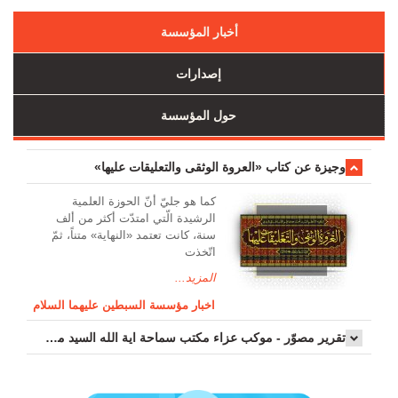
أخبار المؤسسة
إصدارات
حول المؤسسة
وجیزة عن کتاب «العروة الوثقی والتعلیقات علیها»
کما هو جليّ أنّ الحوزة العلمیة
الرشیدة الّتي امتدّت أكثر من ألف
سنة، كانت تعتمد «النهاية» متناً، ثمّ
اتّخذت
المزيد...
اخبار مؤسسة السبطين عليهما السلام
تقرير مصوّر - موكب عزاء مکتب سماحة اية الله السيد مرتضى الموسوي الاصفهاني في يوم إستشهاد السيدة فاطم...