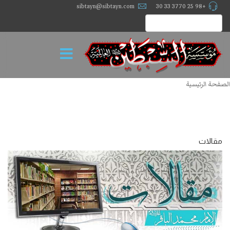
sibtayn@sibtayn.com
+98 25 3770 33 30
الصفحة الرئيسية
مقالات