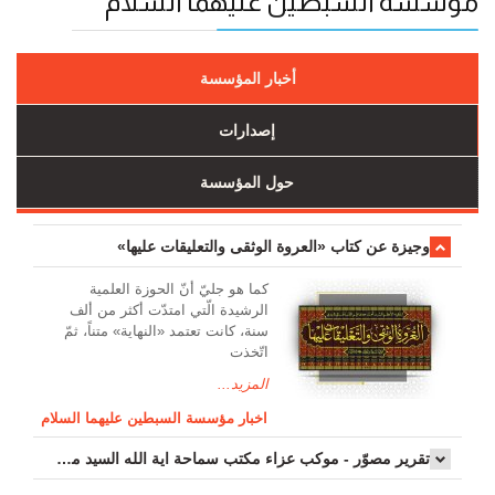
مؤسسة السبطين عليهما السلام
أخبار المؤسسة
إصدارات
حول المؤسسة
وجیزة عن کتاب «العروة الوثقی والتعلیقات علیها»
کما هو جليّ أنّ الحوزة العلمیة
الرشیدة الّتي امتدّت أكثر من ألف
سنة، كانت تعتمد «النهاية» متناً، ثمّ
اتّخذت
المزيد...
اخبار مؤسسة السبطين عليهما السلام
تقرير مصوّر - موكب عزاء مکتب سماحة اية الله السيد مرتضى الموسوي الاصفهاني في يوم إستشهاد السيدة فاطم...