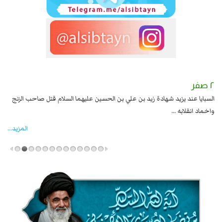
٢ صفر
١ صفر
السبايا عند يزيد شهادة زيد بن علي بن الحسين عليهما السلام قتل صاحب الزنج
وقع
واخماد انقلابه ...
المزید...