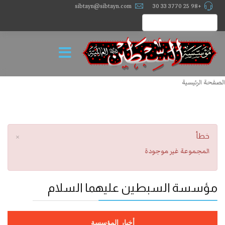
sibtayn@sibtayn.com
+98 25 3770 33 30
الصفحة الرئيسية
×
خطأ
المجموعة غير موجودة
مؤسسة السبطين عليهما السلام
أخبار المؤسسة