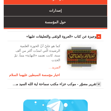
إصدارات
حول المؤسسة
وجیزة عن کتاب «العروة الوثقی والتعلیقات علیها»
کما هو جليّ أنّ الحوزة العلمیة
الرشیدة الّتي امتدّت أكثر من ألف
سنة، كانت تعتمد «النهاية» متناً، ثمّ
اتّخذت
المزيد...
اخبار مؤسسة السبطين عليهما السلام
تقرير مصوّر - موكب عزاء مکتب سماحة اية الله السيد مرتضى الموسوي الاصفهاني في يوم إستشهاد السيدة فاطم...