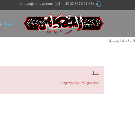
sibtayn@sibtayn.com
+98 25 3770 33 30
الرئيسية
ا
الصفحة الرئيسية
خطأ
المجموعة غير موجودة