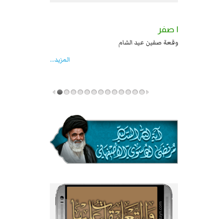
٢ صفر
١ صفر
السبايا عند يزيد شهادة زيد بن علي بن الحسين
وقعة صفين عيد الشام
عليهما السلام قتل صاحب الزنج واخماد انقلابه ...
المزید...