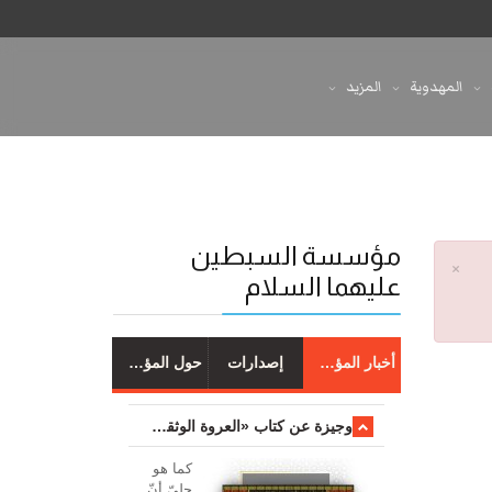
المهدوية
المزيد
مؤسسة السبطين
×
عليهما السلام
أخبار المؤسسة
إصدارات
حول المؤسسة
وجیزة عن کتاب «العروة الوثقی والتعلیقات علیها»
کما هو
جليّ أنّ