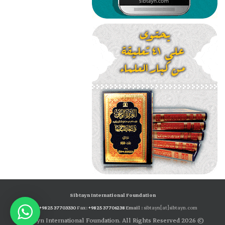
Sibtayn International Foundation
Tel:
+98 25 37703330
Fax:
+98 25 37706238
Email :
sibtayn[at]sibtayn.com
© 2026 Sibtayn International Foundation. All Rights Reserved.