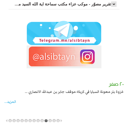
تقرير مصوّر - موكب عزاء مکتب سماحة اية الله السيد مرتضى الموسوي الاصفهاني في يوم إستشهاد السيدة فاطم...
٢٠ صفر
١٨ صفر
غزوة بئر معونة السبايا في كربلاء موقف جابر بن عبدالله الانصاري ...
شها
المزید...