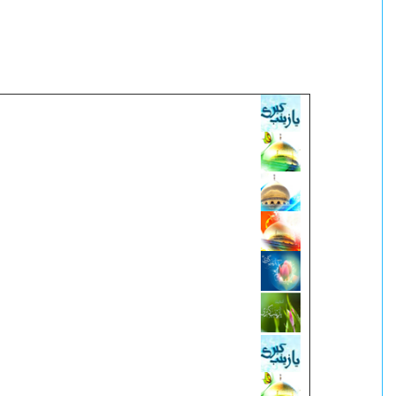
امرأة.. اسمها زينب (سلام الله علیها)
في ميلادها وكناها وألقابها ونشأتها وتزويجها
سطور حول زينب الكبرى (سلام الله عليها)
لمحات.. من الكمالات الزينبية
من عظمة السيدة زينب (سلام الله علیها)
من كرامات عقيلة الهاشميين السيّدة زينب
عليهاالسّلام
زواج السيدة زينب (سلام الله علیها)
العلاقات الودّية بين السيدة زينب وأخيها ال