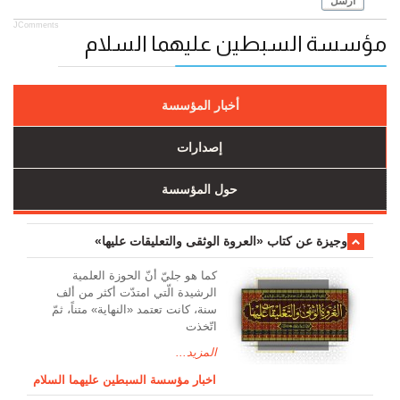
أرسل
JComments
مؤسسة السبطين عليهما السلام
أخبار المؤسسة
إصدارات
حول المؤسسة
وجیزة عن کتاب «العروة الوثقی والتعلیقات علیها»
کما هو جليّ أنّ الحوزة العلمیة
الرشیدة الّتي امتدّت أكثر من ألف
سنة، كانت تعتمد «النهاية» متناً، ثمّ
اتّخذت
المزيد...
اخبار مؤسسة السبطين عليهما السلام