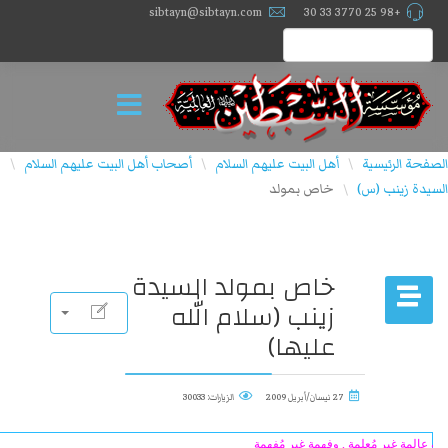
sibtayn@sibtayn.com
+98 25 3770 33 30
الصفحة الرئيسية
أهل البيت عليهم السلام
أصحاب أهل البيت علیهم السلام
\
\
\
السيدة زينب (س)
خاص بمولد
\
خاص بمولد السيدة
زينب (سلام الله
عليها)
27 نيسان/أبريل 2009
الزيارات: 30033
ه عالمة غير مُعلمة , وفهمة غير مُفهمة