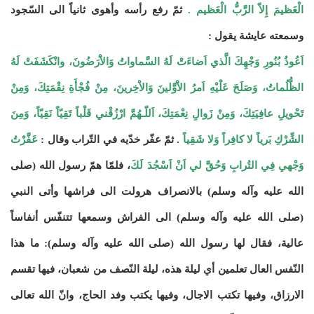
الْعَظيمَ إِلاّ الرَّبُّ الْعَظيم .
ثمّ رفع رأسه وأهوى ثانياً الى السّجود
وسمعته عايشة يقول :
اَعُوذُ بُنُورِ وَجْهِكَ الَّذي اَضاءَتْ لَهُ السَّماواتُ وَالاَْرَضُونَ، وانْكَشَفَتْ لَهُ
الظُّلُماتُ، وَصَلَحَ عَلْيْهِ اَمرُ الاَْوَّلينَ وَالاْخِرينَ، مِنْ فُجْأَةِ نِقْمَتِكَ، وَمِنْ
تَحْويلِ عافِيَتِكَ، وَمِنْ زَوالِ نِعْمَتِكَ، اَللّـهُمَّ ارْزُقْني قَلْباً تَقِيّاً نَقِيّاً، وَمِنَ
الشِّرْكِ بَرياً لا كافِراً وَلا شَقِياً
. ثمّ عفّر خدّيه في التّراب وقال :
عَفَّرْتُ
وَجْهي فِي التُرابِ وَحُقَّ لي اَنْ اَسْجُدَ لَكَ
، فلمّا همّ رسول الله (صلى
الله عليه وآله وسلم) بالانصراف هرولت الى فراشها وأتى النبي
(صلى الله عليه وآله وسلم) الى الفراش وسمعها تتنفّس أنفاساً
عالية، فقال لها رسول الله (صلى الله عليه وآله وسلم): ما هذا
النّفس العال تعلمين أي ليلة هذه، ليلة النّصف من شعبان، فيها تقسم
الارزاق، وفيها تكتب الاجال، وفيها يكتب وفد الحاج، وانّ الله تعالى