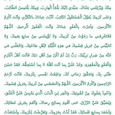
مِنْكَ وَيُزْلِفُني عِنْدَكَ، سَيِّدي اِلَيْكَ يَلْجَأُ الْهارِبُ، وَمِنْكَ يَلْتَمِسُ الطّالِبُ،
وَعَلى كَرَمِكَ يُعَوِّلُ الْمُسْتَقْيِلُ التّائِبُ، اَدَّبْتَ عِبادَكَ بالتَّكَرُّمِ، وَاَنْتَ اَكْرَمُ
الاَْكْرَمينَ، وَاَمَرْتَ بِالْعَفْوِ عِبادَكَ وَاَنْتَ الْغَفُورُ الَّرحيمُ، اَللّـهُمَّ
فَلاتَحْرِمْني ما رَجَوْتُ مِنْ كَرَمِكَ، وَلا تُؤْيِسْني مِنْ سابِغِ نِعَمِكَ، وَلا
تُخَيِّبْني مِنْ جَزيلِ قِسْمِكَ في هذِهِ اللَّيْلَةِ لاَِهْلِ طاعَتِكَ، وَاجْعَلْني في
جُنَّة مِنْ شِرارِ بَرِيَّتِكَ، رَبِّ اِنْ لَمْ اَكُنْ مِنْ اَهْلِ ذلِكَ فَاَنْتَ اَهْلُ الْكَرَمِ
وَالْعَفْوِ وَالْمَغْفِرَةِ، وَجُدْ عَلَيَّ بِما اَنْتَ اَهْلُهُ لا بِما اَسْتَحِقُّهُ، فَقَدْ حَسُنَ
ظَنّي بِكَ، وَتَحَقَّقَ رَجائي لَكَ، وَعَلِقَتْ نَفْسي بِكَرَمِكَ، فَاَنْتَ اَرْحَمُ
الرّاحِمينَ وَاَكْرَمُ الاَْكْرَمينَ، اَللّـهُمَّ واخْصُصْني مِنْ كَرمِكَ بِجَزيلِ قِسْمِكَ،
وَاَعُوذُ بِعَفْوِكَ مِنْ عُقُوبَتِكَ، وَاغْفِر لِيَ الَّذنْبَ الَّذي يَحْبِسُ عَلَيَّ الْخُلُقَ،
وَيُضَيِّقُ عَليَّ الرِّزْقَ، حَتى اَقُومَ بِصالِحِ رِضاكَ، وَاَنْعَمَ بِجَزيلِ عَطائِكَ،
وَاَسْعَدَ بِسابِغِ نَعْمائِكَ، فَقَدْ لُذْتُ بِحَرَمِكَ، وَتَعَرَّضْتُ لِكَرَمِكَ، واَسْتَعَذْتُ