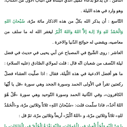
الثّامن : أن يدعو بدعاء كميل الذي اثبتناه في الباب الاوّل من الكتاب،
وهو وارد في هذه الليلة .
التّاسع : أن يذكر الله بكلّ من هذه الاذكار مائة مرّة،
سُبْحانَ اللهِ
وَالْحَمْدُ للهِ وَلا اِلـهَ إلاَّ اللهُ واللهُ اَكْبَرُ
ليغفر الله له ما سلف من
معاصيه، ويقضي له حوائج الدّنيا والاخرة .
العاشر : روى الشّيخ في المصباح عن أبي يحيى في حديث في فضل
ليلة النّصف من شعبان انّه قال : قلت لمولاي الصّادق (عليه السلام) :
ما هو أفضل الادعية في هذه اللّيلة، فقال : اذا صلّيت العشاء فصلّ
ركعتين تقرأ في الاُولى الحمد وسورة الجحد وهي سورة «قل يا أيّها
الكافرون»، وفي الثّانية الحمد وسورة التّوحيد وهي سورة «قُلْ هُوَ
اللهُ أحَدٌ»، فاذا سلّمت قلت: «سُبْحانَ اللهِ» ثلاثاً وثلاثين مرّة، و«الْحَمْدُ
للهِ» ثلاثاً وثلاثين مرّة، و «اللهُ اَكْبَرُ» أربعاً وثلاثين مرّة، ثمّ قل :
يا مَنْ اِلَيْهِ مَلْجَأُ الْعِبادِ في الْمُهِمّاتِ، وَاِلَيْهَ يَفْزَعُ الْخَلْقُ فىِ الْمُلِمّاتِ، يا