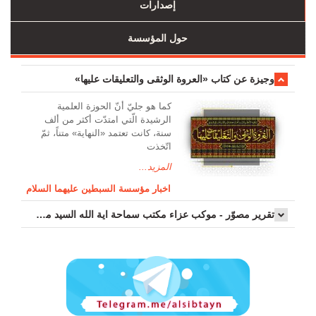
إصدارات
حول المؤسسة
وجیزة عن کتاب «العروة الوثقی والتعلیقات علیها»
کما هو جليّ أنّ الحوزة العلمیة
الرشیدة الّتي امتدّت أكثر من ألف
سنة، كانت تعتمد «النهاية» متناً، ثمّ
اتّخذت
المزيد...
اخبار مؤسسة السبطين عليهما السلام
تقرير مصوّر - موكب عزاء مکتب سماحة اية الله السيد مرتضى الموسوي الاصفهاني في يوم إستشهاد السيدة فاطم...