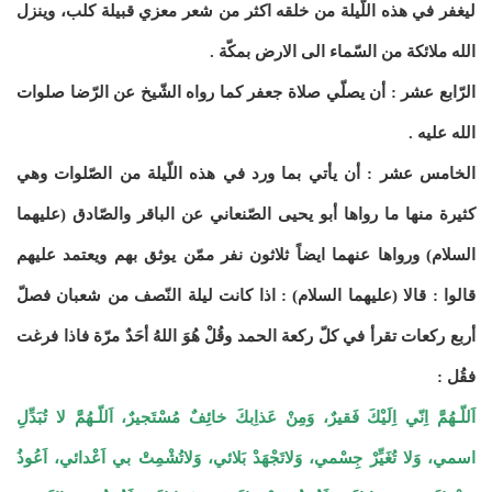
ليغفر في هذه اللّيلة من خلقه اكثر من شعر معزي قبيلة كلب، وينزل
الله ملائكة من السّماء الى الارض بمكّة .
الرّابع عشر : أن يصلّي صلاة جعفر كما رواه الشّيخ عن الرّضا صلوات
الله عليه .
الخامس عشر : أن يأتي بما ورد في هذه اللّيلة من الصّلوات وهي
كثيرة منها ما رواها أبو يحيى الصّنعاني عن الباقر والصّادق (عليهما
السلام) ورواها عنهما ايضاً ثلاثون نفر ممّن يوثق بهم ويعتمد عليهم
قالوا : قالا (عليهما السلام) : اذا كانت ليلة النّصف من شعبان فصلّ
أربع ركعات تقرأ في كلّ ركعة الحمد وقُلْ هُوَ اللهُ أحَدٌ مرّة فاذا فرغت
فقُل :
اَللّـهُمَّ اِنّي اِلَيْكَ فَقيرٌ، وَمِنْ عَذاِبكَ خائِفٌ مُسْتَجيرٌ، اَللّـهُمَّ لا تُبَدِّلِ
اسمي، وَلا تُغَيِّرْ جِسْمي، وَلاتَجْهَدْ بَلائي، وَلاتُشْمِتْ بي اَعْدائي، اَعُوذُ