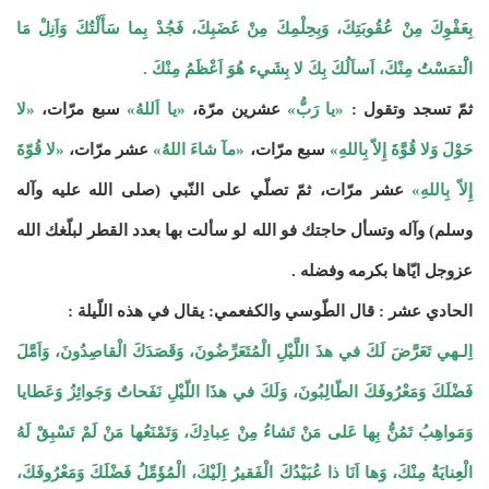
بِعَفْوِكَ مِنْ عُقُوبَتِكَ، وَبِحِلْمِكَ مِنْ غَضَبِكَ، فَجُدْ بِما سَأَلْتُكَ وَاَنِلْ مَا
الَْتمَسْتُ مِنْكَ، اَساَلُكَ بِكَ لا بِشَيء هُوَ اَعْظَمُ مِنْكَ .
ثمّ تسجد وتقول :
«يا رَبُّ»
عشرين مرّة،
«يا اَللهُ»
سبع مرّات،
«لا
حَوْلَ وَلا قُوَّةَ إِلاّ بِاللهِ»
سبع مرّات،
«مآ شاءَ اللهُ»
عشر مرّات،
«لا قُوّةَ
إِلاّ بِاللهِ»
عشر مرّات، ثمّ تصلّي على النّبي (صلى الله عليه وآله
وسلم) وآله وتسأل حاجتك فو الله لو سألت بها بعدد القطر لبلّغك الله
عزوجل ايّاها بكرمه وفضله .
الحادي عشر : قال الطّوسي والكفعمي: يقال في هذه اللّيلة :
اِلـهي تَعَرَّضَ لَكَ في هذَ اللَّيْلِ الْمُتَعَرِّضُونَ، وَقَصَدَكَ الْقاصِدُونَ، وَاَمَّلَ
فَضْلَكَ وَمَعْرُوفَكَ الطّالِبُونَ، وَلَكَ في هذَا اللّيْلِ نَفَحاتٌ وَجَوائِزُ وَعَطايا
وَمَواهِبُ تَمُنُّ بِها عَلى مَنْ تَشاءُ مِنْ عِبادِكَ، وَتَمْنَعُها مَنْ لَمْ تَسْبِقْ لَهُ
الْعِنايَةُ مِنْكَ، وَها اَنَا ذا عُبَيْدُكَ الْفَقيرُ اِلَيْكَ، الْمُؤَمِّلُ فَضْلَكَ وَمَعْرُوفَكَ،