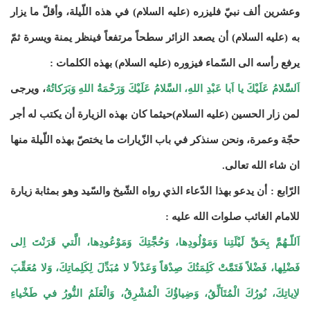
وعشرين ألف نبيّ فليزره (عليه السلام) في هذه اللّيلة، وأقلّ ما يزار
به (عليه السلام) أن يصعد الزائر سطحاً مرتفعاً فينظر يمنة ويسرة ثمّ
يرفع رأسه الى السّماء فيزوره (عليه السلام) بهذه الكلمات :
اَلسَّلامُ عَلَيْكَ يا اَبا عَبْدِ اللهِ، السَّلامُ عَلَيْكَ وَرَحْمَةُ اللهِ وَبَرَكاتُهُ
، ويرجى
لمن زار الحسين (عليه السلام)حيثما كان بهذه الزيارة أن يكتب له أجر
حجّة وعمرة، ونحن سنذكر في باب الزّيارات ما يختصّ بهذه اللّيلة منها
ان شاء الله تعالى.
الرّابع : أن يدعو بهذا الدّعاء الذي رواه الشّيخ والسّيد وهو بمثابة زيارة
للامام الغائب صلوات الله عليه :
اَللّـهُمَّ بِحَقِّ لَيْلَتِنا وَمَوْلُودِها، وَحُجَّتِكَ وَمَوْعُودِها، الَّتي قَرَنْتَ اِلى
فَضْلِها، فَضْلاً فَتَمَّتْ كَلِمَتُكَ صِدْقاً وَعَدْلاً لا مُبَدِّلَ لِكَلِماتِكَ، وَلا مُعَقِّبَ
لاِياتِكَ، نُورُكَ الْمُتَاَلِّقُ، وَضِياؤُكَ الْمُشْرِقُ، وَالْعَلَمُ النُّورُ في طَخْياءِ