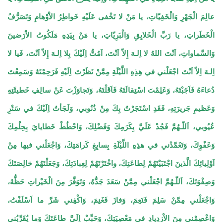
عالِمَ الْجَهْرِ وَالْخَفِيّاتِ، يا مَنْ لا تَخْفى عَلَيْهِ خَواطِرُ الاَْوْهامِ وَتَصَرُّفُ
الْخَطَراتِ، يا رَبَّ الْخَلايِقِ وَالْبَرِيّاتِ، يا مَنْ بِيَدِهِ مَلَكُوتُ الاَْرَضينَ
وَالسَّماواتِ، اَنْتَ اللهُ لا اِلـهَ إِلاّ اَنْتَ، اَمُتُّ اِلَيْكَ بِلا اِلـهَ إِلاّ اَنْتَ، فَيا لا
اِلـهَ اِلاّ اَنْتَ اجْعَلْني في هِذِهِ اللَّيْلَةِ مِمَّنْ نَظَرْتَ اِلَيْهِ فَرَحِمْتَهُ وَسَمِعْتَ
دُعاءَهُ فَاَجَبْتَهُ، وَعَلِمْتَ اسْتِقالَتَهُ فَاَقَلْتَهُ، وَتَجاوَزْتَ عَنْ سالِفِ خَطيئَتِهِ
وَعَظيمِ جَريرَتِهِ، فَقَدِ اسْتَجَرْتُ بِكَ مِنْ ذُنُوبي، وَلَجَأتُ اِلَيْكَ في سَتْرِ
عُيُوبي، اَللّـهُمَّ فَجُدْ عَلَيَّ بِكَرَمِكَ وَفَضْلِكَ، وَاحْطُطْ خَطايايَ بِحِلْمِكَ
وَعَفْوِكَ، وَتَغَمَّدْني في هذِهِ اللَّيْلَةِ بِسابِغِ كَرامَتِكَ، وَاجْعَلْني فيها مِنْ
اَوْلِيائِكَ الَّذينَ اجْتَبَيْتَهُمْ لِطاعَتِكَ، واخْتَرْتَهُمْ لِعِبادَتِكَ، وَجَعَلْتَهُمْ خالِصَتَكَ
وَصِفْوَتَكَ، اَللّـهُمَّ اجْعَلْني مِمَّنْ سَعَدَ جَدُّهُ، وَتَوَفَّرَ مِنَ الْخَيْراتِ حَظُّهُ،
وَاجْعَلْني مِمَّنْ سَلِمَ فَنَعِمَ، وَفازَ فَغَنِمَ، وَاكْفِني شَرَّ ما اَسْلَفْتُ،
وَاعْصِمْني مِنَ الاْزدِيادِ في مَعْصِيَتِكَ، وَحَبِّبْ اِلَيَّ طاعَتَكَ وَما يُقَرِّبُني