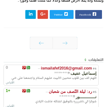
وتملّكُهُ وانّه يملا الارض قسطاً وعدلاً كما ملئت ظلماً وجوراً .
Twitter
Facebook
السابق
التالي
التعليقات
0
ismailafef2016@gmail.com
—
#6
إسماعيل عفيف
2016-05-20 20:53
اللهم الف بين قلوب محبين الالبيت عليهم السلام واجمعنا على خي
اقتباس
+1
رد: ليلة النّصف من شعبان
—
#5
نـــــــــــــور
2015-06-02 20:38
شوكرا الي ناشرررره بالتوفيق انشالله عاشت الايادي
اقتباس