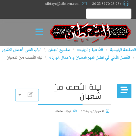
sibtayn@sibtayn.com
+98 25 3770 33 30
الصفحة الرئيسية
الأدعية والزيارات
مفاتیح الجنان
الباب الثاني-أعمال الأشهر
\
\
\
الفَصل الثّاني في فضلِ شهر شعبان والاعمال الواردة
ليلة النّصف من شعبان
\
\
ليلة النّصف من
شعبان
12 حزيران/يونيو 2014
الزيارات: 43666