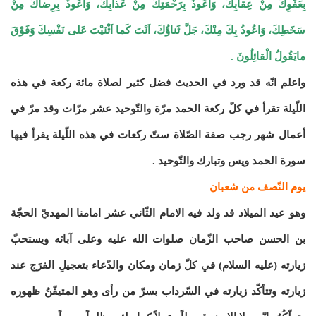
بِعَفْوِكَ مِنْ عِقابِكَ، وَاَعُوذُ بِرَحْمَتِكَ مِنْ عَذابِكَ، وَاَعُوذُ بِرِضاكَ مِنْ
سَخَطِكَ، وَاعُوذُ بِكَ مِنْكَ، جَلَّ ثَناؤُكَ، اَنْتَ كَما اَثْنَيْتَ عَلى نَفْسِكَ وَفَوْقَ
مايَقُولُ الْقائِلُونَ .
واعلم انّه قد ورد في الحديث فضل كثير لصلاة مائة ركعة في هذه
اللّيلة تقرأ في كلّ ركعة الحمد مرّة والتّوحيد عشر مرّات وقد مرّ في
أعمال شهر رجب صفة الصّلاة ستّ ركعات في هذه اللّيلة يقرأ فيها
سورة الحمد ويس وتبارك والتّوحيد .
يوم النّصف من شعبان
وهو عيد الميلاد قد ولد فيه الامام الثّاني عشر امامنا المهديّ الحجّة
بن الحسن صاحب الزّمان صلوات الله عليه وعلى آبائه ويستحبّ
زيارته (عليه السلام) في كلّ زمان ومكان والدّعاء بتعجيلِ الفرَج عند
زيارته وتتأكّد زيارته في السّرداب بسرّ من رأى وهو المتيقّنُ ظهوره