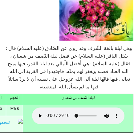
وهي ليلة بالغة الشّرف وقد روى عن الصّادق (عليه السلام) قال :
سُئل الباقر (عليه السلام) عن فضل ليلة النّصف من شعبان ،
فقال (عليه السلام) : هي أفضل اللّيالي بعد ليلة القدر، فيها يمنح
الله العباد فضله ويغفر لهم بمنّه، فاجتهدوا في القربة الى الله
تعالى فيها فانّها ليلة آلى الله عزوجل على نفسه أن لا يردّ سائلاً
فيها ما لم يسأل الله المعصية،
ليلة النّصف من شعبان
الحجم
ا
10
5 Mb