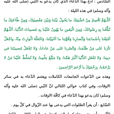
السّادس : اُدع بهذا الدّعاء الذي كان يدعو به النّبي (صلى الله عليه
وآله وسلم) في هذه الليلة :
اَللّـهُمَّ اقْسِمْ مِنْ خَشْيَتِكَ ما يَحُولُ بَيْنَنا وَبَيْنَ مَعْصِيَتِكَ، وَمِنْ طْاعَتِكَ ما
تُبَلِّغُنا بِهِ رِضْوانَكَ، وَمِنَ الْيَقينِ ما يَهُونُ عَلَيْنا بِهِ مُصيباتُ الدُّنْيا، اَللّـهُمَّ
اَمْتِعْنا بِاَسْماعِنا وَاَبْصارِنا وَقُوَّتِنا ما اَحْيَيْتَنا، وَاجْعَلْهُ الْوارِثَ مِنّا، واجْعَلْ
ثأرَنا عَلى مَنْ ظَلَمَنا، وَانْصُرنا عَلى مَنْ عادانا، وَلا تَجْعَلْ مُصيبَتَنا في
دينِنا، وَلا تَجْعَلِ الدُّنْيا اَكْبَرَ هَمِّنا، وَلا مَبْلَغَ عِلْمِنا، وَلا تُسَلِّطْ عَلَيْنا مَنْ لا
يَرْحَمُنا، بِرَحْمَتِكَ يا اَرْحَمَ الرّاحِمينَ .
وهذه من الدّعوات الجامعات الكاملات ويغتنم الدّعاء به في سائر
الاوقات، وفي كتاب عوالي اللئالي انّ النّبي (صلى الله عليه وآله
وسلم) كان يدعو بهذا الدّعاء في كافّة الاوقات .
السّابع : أن يقرأ الصّلوات التي يدعى بها عند الزّوال في كلّ يوم .