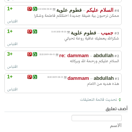
+1
السلام عليكم
فطوم علوية
2015-05-20 11:10
—
#4
ممكن ترحبون بية ضيفة جديدة اختككم فاطمة وشكرا
اقتباس
+1
جميب
فطوم علوية
2015-05-20 11:00
—
#3
شكراالله يعطيك عافية روعة تحياتي
اقتباس
+3
2009-08-01 22:22
re: dammam
abdullah
—
#2
السلام عليكم ورحمة الله وبركاته
اقتباس
+1
2009-08-01 22:20
dammam
abdullah
—
#1
هذه هديه من الامام
اقتباس
تحديث قائمة التعليقات
أضف تعليق
الاسم