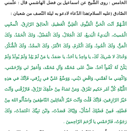
الخامس : روى الشّيخ عن اسماعيل بن فضل الهاشمي قال : علّمني
الصّادق (عليه السلام)هذا الدّعاء لادعو به ليلة النّصف من شعبان :
اَللّـهُمَّ اَنْتَ الْحَيُّ الْقَيُّومُ، الْعَلِيُّ الْعَظيمُ، الْخالِقُ الرّازِقُ، الُْمحْيِي
الْمُميتُ، الْبَديءُ الْبَديعُ، لَكَ الْجَلالُ، وَلَكَ الْفَضْلُ، وَلكَ الْحَمْدُ، وَلَكَ
الْمَنُّ، وَلَكَ الْجُودُ، وَلَكَ الْكَرَمُ، وَلَكَ الاَْمْرُ، وَلَكَ الَمجْدُ، وَلَكَ الْشُّكْرُ،
وَحْدَكَ لا شَريكَ لَكَ، يا واحِدُ يا اَحَدُ، يا صَمَدُ، يا مَنْ لَمْ يَلِدْ وَلَمْ يُولَدْ وَلَمْ
يَكُنْ لَهُ كُفُواً اَحَدٌ، صَلِّ عَلى مُحَمَّد وَآلِ مُحَمَّد، وَاْغفِرْ لي وَارْحَمْني،
وَاكْفِني ما اَهَمَّني، وَاقْضِ دَيْني، وَوَسِّعْ عَليَّ في رِزْقي، فَاِنَّكَ في هذِهِ
اللَّيْلَةِ كُلَّ اَمْر حَكيم تَفْرُقُ، وَمَنْ تَشاءُ مِنْ خلْقِكَ تَرْزُقُ، فَارْزُقْني وَاَنْتَ
خَيْرُ الرّازِقينَ، فَاِنَّكَ قُلْتَ وَاَنْتَ خَيْرُ الْقائِلينَ النّاطِقينَ واسْأَلُو اللهَ مِنْ
فَضْلِهِ، فَمِنْ فَضْلِكَ أسْأَلُ، وَاِيّاكَ قَصَدْتُ، وابْنَ نَبِيِّكَ اعْتَمَدْتُ، وَلَكَ
رَجَوْتُ، فَارْحَمْني يا اَرْحَمَ الرّاحِمينَ .