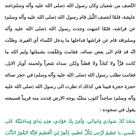
النّصف من شعبان وكان رسول الله (صلى الله عليه وآله وسلم)عند
عايشة، فلمّا انتصف اللّيل قام رسول الله (صلى الله عليه وآله وسلم)
عن فراشه، فلمّا انتبهت وجدت رسول الله (صلى الله عليه وآله
وسلم)قد قام عن فراشها فداخلها ما يدخل النّساء أي الغيرة، وظنّت
انّه قد قام الى بعض نسائه، فقامت وتلفّفت بشملتها وايم الله ما
كانت قزّاً ولا كتاناً ولا قطناً ولكن سداه شعراً ولحمته أوبار الابل،
فقامت تطلب رسول الله (صلى الله عليه وآله وسلم) في حجر نسائه
حجرة حجرة فبينا هي كذلك اذ نظرت الى رسول الله (صلى الله عليه
وآله وسلم) ساجداً كثوب متلبّد بوجه الارض فدنت منه قريباً فسمعته
يقول في سجوده :
سَجَدَ لَكَ سَوادي وَخَيالي، وَآمَنَ بِكَ فؤادي، هذِهِ يَدايَ وَماجَنَيْتُهُ عَلى
نَفْسي، يا عَظيمُ تُرْجى لِكُلِّ عَظيم، اِغْفِرْ لِيَ الْعَظيمَ فَاِنَّهُ لايَغْفِرُ الذَّنْبَ