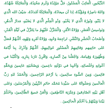
الدَّيْجُورِ، الْغائِبُ الْمَسْتُورُ، جَلَّ مَوْلِدُهُ وَكَرمَ مَحْتِدُهُ، وَالْمَلائِكَةُ شُهَّدُهُ،
وَاللهُ ناصِرُهُ وَمُؤَيِّدُهُ، اِذا آن ميعادُهُ، وَالْمَلائِكَةُ اَمْدادُهُ، سَيْفُ الله الَّذي
لا يَنْبُو، وَنُورُهُ الَّذي لا يَخْبُو، وَذُو الْحِلْمِ الَّذي لا يَصْبُو، مَدارُ الَّدهْرِ،
وَنَواميسُ الْعَصْرِ، وَوُلاةُ الاَْمْرِ، وَالْمُنَزَّلُ عَلَيْهِمْ ما يَتَنَزَّلُ في لَيْلَةِ الْقَدْرِ،
وَاَصْحابُ الْحَشْرِ وَالنَّشْرِ، تَراجِمَةَ وَحْيِهِ، وَوُلاةُ اَمْرِهِ وَنَهْيِهِ، اَللّـهُمَّ فَصَلِّ
عَلى خاتِمِهم وَقائِمِهِمْ الْمَسْتُورِ عَوالِمِهِمْ، اَللّـهُمَّ وَاَدْرِكَ بِنا أَيّامَهُ
وَظُهُورَهُ وَقِيامَهُ، وَاجْعَلْنا مِنْ اَنْصارِهِ، وَاقْرِنْ ثارَنا بِثارِهِ، وَاكْتُبْنا في
اَعْوانِهِ وَخُلَصائِهِ، وَاَحْيِنا في دَوْلَتِهِ ناعِمينَ، وَبِصُحْبَتِهِ غانِمينَ وَبِحَقِّهِ
قائِمينَ، وَمِنَ السُّوءِ سالِمينَ، يا اَرْحَمَ الرّاحِمينَ، وَالْحَمْدُ للهِ رَبِّ
الْعالَمينَ وَصَلَواتُهُ عَلى سَيِّدِنا مُحَمَّد خاتَمِ النَّبِيّينَ وَالْمُرْسَلينَ، وَعَلى
اَهْلِ بَيْتِهِ الصّادِقينَ وَعِتْرَتِهَ النّاطِقينَ، وَالْعَنْ جَميعَ الظّالِمينَ، واحْكُمْ
بَيْنَنا وَبَيْنَهُمْ يا اَحْكَمَ الْحاكِمينَ .