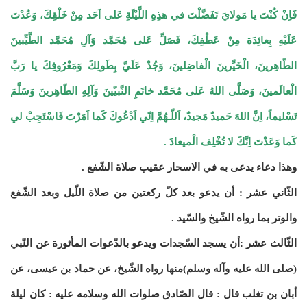
فَاِنْ كُنْتَ يا مَولايَ تَفَضَّلْتَ في هذِهِ اللَّيْلَةِ عَلى اَحَد مِنْ خَلْقِكَ، وَعُدْتَ
عَلَيْهِ بِعائِدَة مِنْ عَطْفِكَ، فَصَلِّ عَلى مُحَمَّد وَآلِ مُحَمَّد الطَّيِّبينَ
الطّاهِرينَ، الْخَيِّرينَ الْفاضِلينَ، وَجُدْ عَلَيَّ بِطَولِكَ وَمَعْرُوفِكَ يا رَبَّ
الْعالَمينَ، وَصَلَّى اللهُ عَلى مُحَمَّد خاتَمِ النَّبيّينَ وَآلِهِ الطّاهِرينَ وَسَلَّمَ
تَسْليماً، اِنَّ اللهَ حَميدٌ مَجيدٌ، اَللّـهُمَّ اِنّي اَدْعُوكَ كَما اَمَرْتَ فَاسْتَجِبْ لي
كَما وَعَدْتَ اِنَّكَ لا تُخْلِف الْميعادَ .
وهذا دعاء يدعى به في الاسحار عقيب صلاة الشّفع .
الثّاني عشر : أن يدعو بعد كلّ ركعتين من صلاة اللّيل وبعد الشّفع
والوتر بما رواه الشّيخ والسّيد .
الثّالث عشر :أن يسجد السّجدات ويدعو بالدّعوات المأثورة عن النّبي
(صلى الله عليه وآله وسلم)منها رواه الشّيخ، عن حماد بن عيسى، عن
أبان بن تغلب قال : قال الصّادق صلوات الله وسلامه عليه : كان ليلة