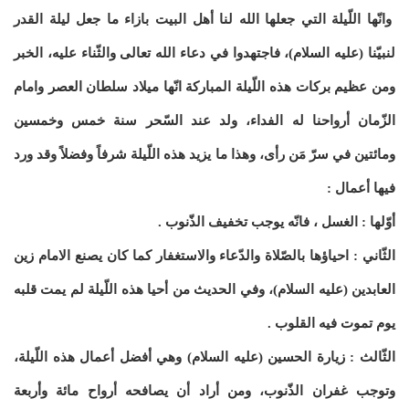
وانّها اللّيلة التي جعلها الله لنا أهل البيت بازاء ما جعل ليلة القدر
لنبيّنا (عليه السلام)، فاجتهدوا في دعاء الله تعالى والثّناء عليه، الخبر
ومن عظيم بركات هذه اللّيلة المباركة انّها ميلاد سلطان العصر وامام
الزّمان أرواحنا له الفداء، ولد عند السّحر سنة خمس وخمسين
ومائتين في سرّ مَن رأى، وهذا ما يزيد هذه اللّيلة شرفاً وفضلاً وقد ورد
فيها أعمال :
أوّلها : الغسل ، فانّه يوجب تخفيف الذّنوب .
الثّاني : احياؤها بالصّلاة والدّعاء والاستغفار كما كان يصنع الامام زين
العابدين (عليه السلام)، وفي الحديث من أحيا هذه اللّيلة لم يمت قلبه
يوم تموت فيه القلوب .
الثّالث : زيارة الحسين (عليه السلام) وهي أفضل أعمال هذه اللّيلة،
وتوجب غفران الذّنوب، ومن أراد أن يصافحه أرواح مائة وأربعة