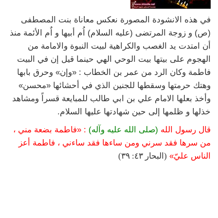
في هذه الانشودة المصورة نعكس معاناة بنت المصطفى
(ص) و زوجة المرتضى (عليه السلام) اُم أبيها و اٌم الأئمة منذ
أن امتدت يد الغصب والكراهية لبيت النبوة والامامة من
الهجوم على بيتها بيت الوحي الهي حينما قيل إن في البيت
فاطمة وكان الرد من عمر بن الخطاب : «وإن» وحرق بابها
وهتك حرمتها وسقطها للجنين الذي في أحشائها «محسن»
وأخذ بعلها الامام علي بن ابي طالب للمبايعة قسراً ومشاهد
خذلها و ظلمها إلى حين شهادتها عليها السلام.
قال رسول الله
(صلى الله عليه وآله)
: «فاطمة بضعة مني ،
من سرها فقد سرني ومن ساءها فقد ساءني ، فاطمة أعز
الناس عليّ»
(البحار ٤٣: ٣٩)