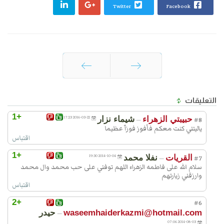
Twitter
Facebook
السابق
التالي
التعليقات
+1
حبيبتي الزهراء
شيماء نزار
2016-03-22 17:23
—
#8
ياليتني كنت معكم فأفوز فوزآ عظيما
اقتباس
+1
القريات
نفلا محمد
2014-10-04 19:30
—
#7
سلام الله على فاطمه الزهراء اللهم توفني على حب محمد وال محمد
وارزقني زيارتهم
اقتباس
+2
#6
waseemhaiderkazmi@hotmail.com
حیدر
—
2014-08-03 07:06