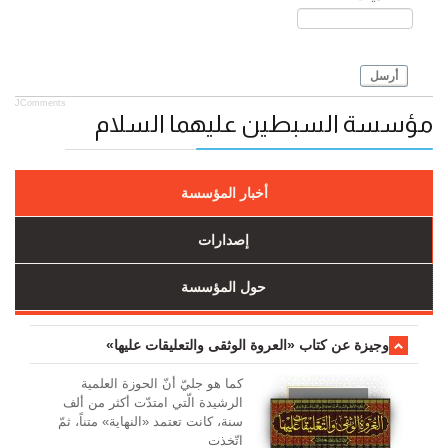
أرسل
JComments
مؤسسة السبطين عليهما السلام
أخبار المؤسسة
إصدارات
حول المؤسسة
وجیزة عن کتاب «العروة الوثقی والتعلیقات علیها»
کما هو جليّ أنّ الحوزة العلمیة
الرشیدة الّتي امتدّت أكثر من ألف
سنة، كانت تعتمد «النهاية» متناً، ثمّ
اتّخذت