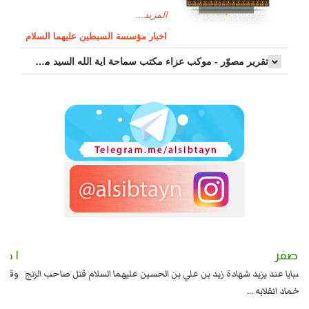
المزيد...
اخبار مؤسسة السبطين عليهما السلام
تقرير مصوّر - موكب عزاء مکتب سماحة اية الله السيد مرتضى الموسوي الاصفهاني في يوم إستشهاد السيدة فاطم...
٢ صفر
١ صفر
السبايا عند يزيد شهادة زيد بن علي بن الحسين عليهما السلام قتل صاحب الزنج
وقع
واخماد انقلابه ...