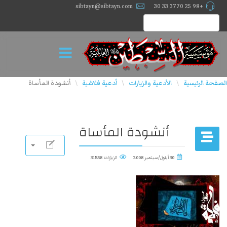
sibtayn@sibtayn.com
+98 25 3770 33 30
الصفحة الرئيسية
الأدعية والزيارات
أدعية فلاشية
أنشودة المأساة
\
\
\
أنشودة المأساة
30 أيلول/سبتمبر 2008
الزيارات: 31558