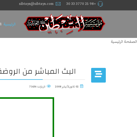
sibtayn@sibtayn.com
+98 25 3770 33 30
الرئيسية
ا
الصفحة الرئيسية
البث المباشر من الروضة
02 كانون2/يناير 2008
الزيارات: 71636