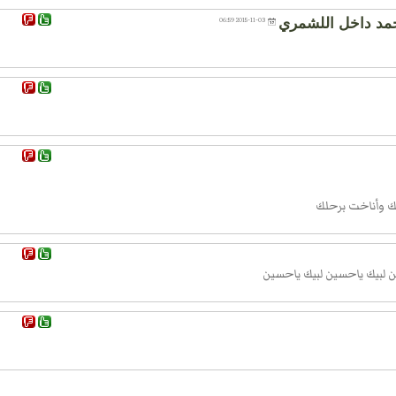
مد داخل اللشمري
2015-11-03 06:59
ائك وأناخت برحلك
سين لبيك ياحسين لبيك ياحسين