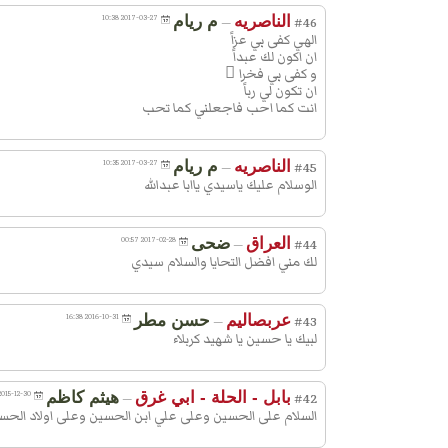
الناصريه
م ريام
2017-03-27 10:38
—
#46
الهي كفى بي عزاً
ان اكون لك عبداً
و كفى بي فخرا ً
ان تكون لي رباً
انت كما احب فاجعلني كما تحب
الناصريه
م ريام
2017-03-27 10:35
—
#45
الوسلام عليك ياسيدي ياابا عبدالله
العراق
ضحى
2017-02-28 00:57
—
#44
لك مني افضل التحايا والسلام سيدي
عربصاليم
حسن مطر
2016-10-31 16:38
—
#43
لبيك يا حسين يا شهيد كربلاء
بابل - الحلة - ابي غرق
هيثم كاظم
2015-12-30 17:48
—
#42
السلام على الحسين وعلى علي ابن الحسين وعلى اولاد ال