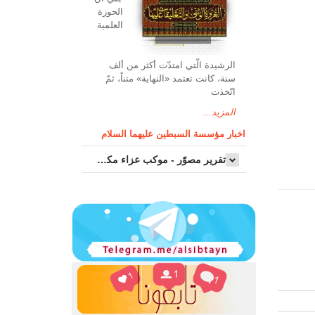
الحوزة
العلمیة
الرشیدة الّتي امتدّت أكثر من ألف
سنة، كانت تعتمد «النهاية» متناً، ثمّ
اتّخذت
المزيد...
اخبار مؤسسة السبطين عليهما السلام
تقرير مصوّر - موكب عزاء مکتب سماحة اية الله السيد مرتضى الموسوي الاصفهاني في يوم إستشهاد السيدة فاطم...