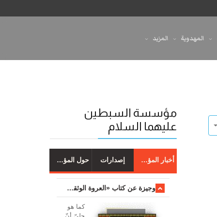
المهدوية
المزيد
مؤسسة السبطين
عليهما السلام
أخبار المؤسسة
إصدارات
حول المؤسسة
وجیزة عن کتاب «العروة الوثقی والتعلیقات علیها»
کما هو
جليّ أنّ