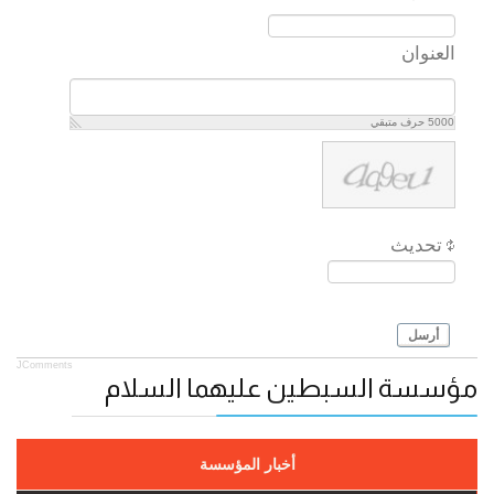
العنوان
5000
حرف متبقي
تحديث
أرسل
JComments
مؤسسة السبطين عليهما السلام
أخبار المؤسسة