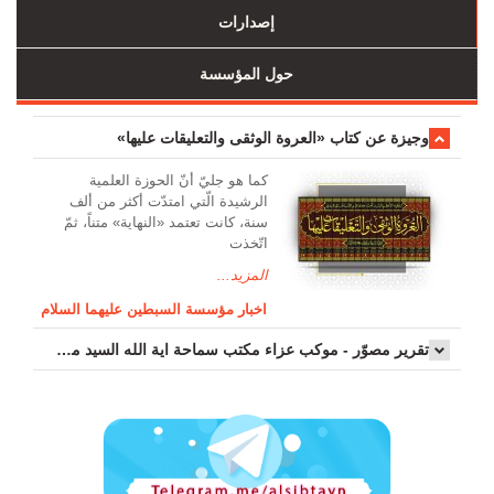
إصدارات
حول المؤسسة
وجیزة عن کتاب «العروة الوثقی والتعلیقات علیها»
کما هو جليّ أنّ الحوزة العلمیة
الرشیدة الّتي امتدّت أكثر من ألف
سنة، كانت تعتمد «النهاية» متناً، ثمّ
اتّخذت
المزيد...
اخبار مؤسسة السبطين عليهما السلام
تقرير مصوّر - موكب عزاء مکتب سماحة اية الله السيد مرتضى الموسوي الاصفهاني في يوم إستشهاد السيدة فاطم...