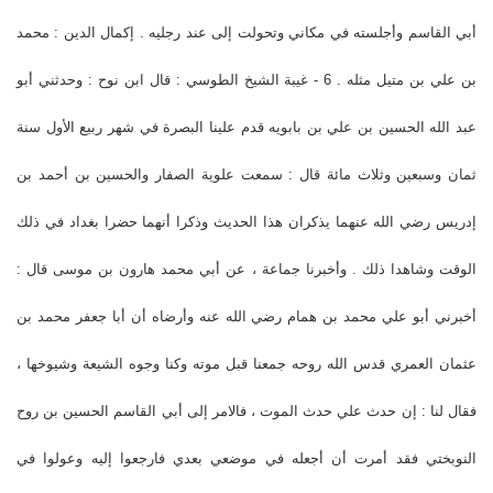
أبي القاسم وأجلسته في مكاني وتحولت إلى عند رجليه . إكمال الدين : محمد
بن علي بن متيل مثله . 6 - غيبة الشيخ الطوسي : قال ابن نوح : وحدثني أبو
عبد الله الحسين بن علي بن بابويه قدم علينا البصرة في شهر ربيع الأول سنة
ثمان وسبعين وثلاث مائة قال : سمعت علوية الصفار والحسين بن أحمد بن
إدريس رضي الله عنهما يذكران هذا الحديث وذكرا أنهما حضرا بغداد في ذلك
الوقت وشاهدا ذلك . وأخبرنا جماعة ، عن أبي محمد هارون بن موسى قال :
أخبرني أبو علي محمد بن همام رضي الله عنه وأرضاه أن أبا جعفر محمد بن
عثمان العمري قدس الله روحه جمعنا قبل موته وكنا وجوه الشيعة وشيوخها ،
فقال لنا : إن حدث علي حدث الموت ، فالامر إلى أبي القاسم الحسين بن روح
النوبختي فقد أمرت أن أجعله في موضعي بعدي فارجعوا إليه وعولوا في