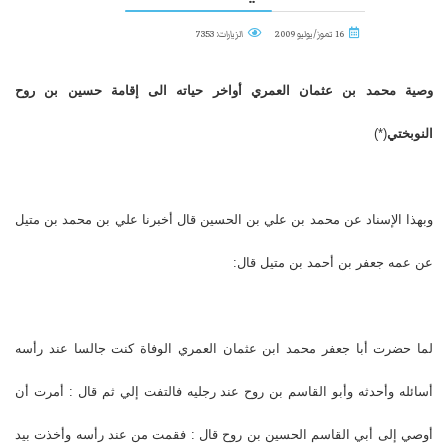
16 تموز/يوليو 2009
الزيارات: 7353
وصية محمد بن عثمان العمري أواخر حياته الى إقامة حسين بن روح
النوبختي
(*)
وبهذا الإسناد عن محمد بن علي بن الحسين قال أخبرنا علي بن محمد بن متيل
عن عمه جعفر بن أحمد بن متيل قال:
لما حضرت أبا جعفر محمد ابن عثمان العمري الوفاة كنت جالسا عند رأسه
أسائله وأحدثه وأبو القاسم بن روح عند رجليه فالتفت إلي ثم قال : أمرت أن
أوصي إلى أبي القاسم الحسين بن روح قال : فقمت من عند رأسه وأخذت بيد