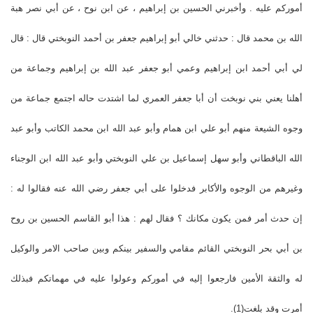
أموركم عليه . وأخبرني الحسين بن إبراهيم ، عن ابن نوح ، عن أبي نصر هبة
الله بن محمد قال : حدثني خالي أبو إبراهيم جعفر بن أحمد النوبختي قال : قال
لي أبي أحمد ابن إبراهيم وعمي أبو جعفر عبد الله بن إبراهيم وجماعة من
أهلنا يعني بني نوبخت أن أبا جعفر العمري لما اشتدت حاله اجتمع جماعة من
وجوه الشيعة منهم أبو علي ابن همام وأبو عبد الله ابن محمد الكاتب وأبو عبد
الله الباقطاني وأبو سهل إسماعيل بن علي النوبختي وأبو عبد الله ابن الوجناء
وغيرهم من الوجوه والأكابر فدخلوا على أبي جعفر رضي الله عنه فقالوا له :
إن حدث أمر فمن يكون مكانك ؟ فقال لهم : هذا أبو القاسم الحسين بن روح
بن أبي بحر النوبختي القائم مقامي والسفير بينكم وبين صاحب الامر والوكيل
له والثقة الأمين فارجعوا إليه في أموركم وعولوا عليه في مهماتكم فبذلك
أمرت وقد بلغت(1).