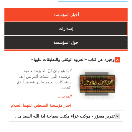
أخبار المؤسسة
إصدارات
حول المؤسسة
وجیزة عن کتاب «العروة الوثقی والتعلیقات علیها»
کما هو جليّ أنّ الحوزة العلمیة
الرشیدة الّتي امتدّت أكثر من ألف
سنة، كانت تعتمد «النهاية» متناً، ثمّ
اتّخذت
المزيد...
اخبار مؤسسة السبطين عليهما السلام
تقرير مصوّر - موكب عزاء مکتب سماحة اية الله السيد مرتضى الموسوي الاصفهاني في يوم إستشهاد السيدة فاطم...