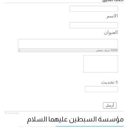
الاسم
العنوان
5000
حرف متبقي
تحديث
أرسل
JComments
مؤسسة السبطين عليهما السلام