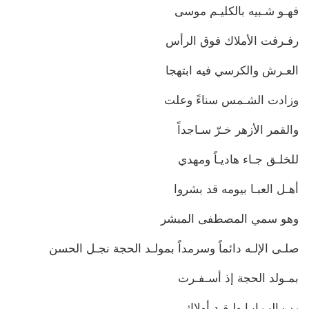
فهـو شـبيه بالكليـم موسى
رفـرفت الأملاك فوق الرأس
العـرش والكرسي فيه ابتهجا
وزادت الشـمس سناءً وعلت
والقمر الأزهر خـرّ سـاجداً
للخلـق جـاء هاديـاً ومهدي
أهـل العبـا بيومه قد بشروا
وهو سمي المصطفى المبشر
صلـى الإلـه دائماً وسرمداً بمولـد الحجة نجـل الحسن
بمـولد الحجة إذ أسـفـرت
رب البـرايـا ولـقـد أولاك