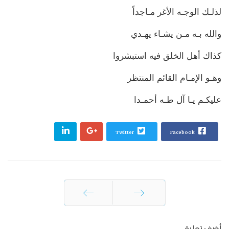
لذلـك الوجـه الأغر مـاجداً
والله بـه مـن يشـاء يهـدي
كذاك أهل الخلق فيه استبشروا
وهـو الإمـام القائم المنتظر
عليكـم يـا آل طـه أحمـدا
Twitter
Facebook
السابق
التالي
أضف تعليق