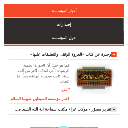
أخبار المؤسسة
إصدارات
حول المؤسسة
وجیزة عن کتاب «العروة الوثقی والتعلیقات علیها»
کما هو جليّ أنّ الحوزة العلمیة
الرشیدة الّتي امتدّت أكثر من ألف
سنة، كانت تعتمد «النهاية» متناً، ثمّ
اتّخذت
المزيد...
اخبار مؤسسة السبطين عليهما السلام
تقرير مصوّر - موكب عزاء مکتب سماحة اية الله السيد مرتضى الموسوي الاصفهاني في يوم إستشهاد السيدة فاطم...