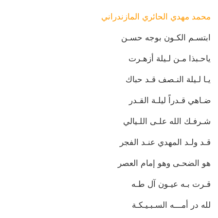
محمد مهدي الحائري المازندراني
ابتسـم الكـون بوجه حسـن
ياحـبذا مـن لـيلة أزهـرت
يـا لـيلة النـصف قـد حباك
ضـاهي قـدراً ليلـة القـدر
شـرفـك الله علـى اللـيالي
قـد ولـد المهدي عنـد الفجر
هو الضحـى وهو إمام العصر
قـرت بـه عيـون آل طـه
لله در أمـــه السـبـيـكـة