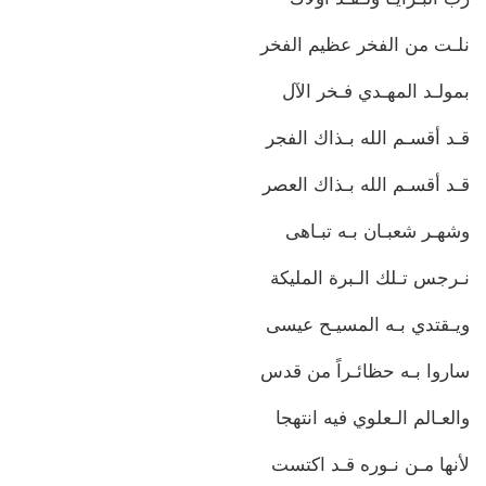
نلـت من الفخر عظيم الفخر
بمولـد المهـدي فـخر الآل
قـد أقسـم الله بـذاك الفجر
قـد أقسـم الله بـذاك العصر
وشهـر شعبـان بـه تبـاهى
نـرجس تـلك الـبرة المليكة
ويـقتدي بـه المسيـح عيسى
ساروا بـه حظائـراً من قدس
والعـالم الـعلوي فيه انتهجا
لأنها مـن نـوره قـد اكتست