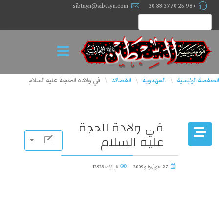
sibtayn@sibtayn.com
+98 25 3770 33 30
الصفحة الرئيسية
المهدوية
القصائد
في ولادة الحجة عليه السلام
\
\
\
في ولادة الحجة
عليه السلام
27 تموز/يوليو 2009
الزيارات: 12923