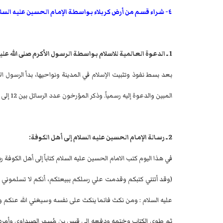
٤- شراء قسم من أرض كربلاء بواسطة الإمام الحسين عليه السلام.
1 ـ الدعوة العالمية للاسلام بواسطة الرسول الأكرم صلى الله عليه وآله وسلم.
بعد بسط نفوذ وتثبيت الإسلام في المدينة ونواحيها، بدأ الرسول ال
المبين والدعوة إليه رسمياً. وذكر المؤرخون عدد الرسائل بين 12 إلى 26 رسالة.
2 ـ رسالة الإمام الحسين عليه السلام إلى أهل الكوفة:
في هذا اليوم كتب الامام الحسين عليه السلام كتاباً إلى أهل الكوفة 
(وقد أتتني كتبكم وقدمت علي رسلكم ببيعتكم، أنكم لا تسلموني 
عليه السلام : ومن نكث فانما ينكث على نفسه وسيغني الله عنكم وا
ثم طوى الكتاب وختمه ودفعه إلى قيس بن مُسهِر الصيداوي وأمره 