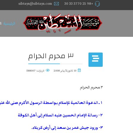
sibtayn@sibtayn.com
+98 25 3770 33 30
الرئيسية
ا
٣ محرم الحرام
10 كانون2/يناير 2008
الزيارات: 588007
٣ محرم الحرام
١ ـ الدعوة العالمية للإسلام بواسطة الرسول الأكرم صلى الله عليه وآله وسلم
٢- رسالة الإمام الحسين عليه السلام إلى أهل الكوفة
٣- ورود جيش عمر بن سعد إلى أرض كربلاء.