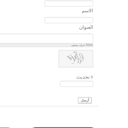
الاسم
العنوان
5000
حرف متبقي
تحديث
أرسل