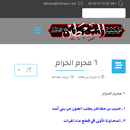
sibtayn@sibtayn.com
+98 25 3770 33 30
٦ محرم الحرام
11 كانون2/يناير 2008
الزيارات: 607145
٦ محرم الحرام
١ ـ حبيب بن مظاهر يطلب العون من بني أسد
٢ ـ المحاولة الاُولى في قطع ماء الفرات