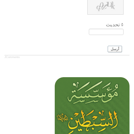
تحديث
أرسل
JComments