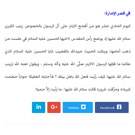
في قصر الإمارة:
اليوم الحادي عشر هو من أفجع الايام على آل الرسول بالخصوص زينب الكبرى
سلام الله عليها إذ يوضع رأس المقدس لاخيها الحسين عليه السلام في طست من
ذهب أمامها، وينكت الخبيث عبيدالله بالقضيب ثنايا الحسين عليه السلام الذي
طالما ما قبّلها الرسول الاكرم صلّى الله عليه وآله وسلم ، ويقول لعنه الله لزينب
سلام الله عليها: كيف رأيت فعل الله باهل بيتك ؟ فأجابته العقيلة جواباً حطمت
كبرياءه ومزّقت غروره قالت سلام الله عليها : ما رأيت إلاّ جميلا.
Twitter
Facebook