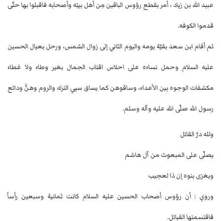
عبيد الله بن زياد ، أمر بقطع رؤوس الباقين مِن أهل بيتِه وأصحابه فاقبلوا بها حتّى
قدموا الكوفه.
ثم أقام ابن سعد بقيّة يومه واليوم الثاني إلى زوال الشمس، ورحل بعيال الحسين
عليه السلام وحمل نساءه على احلاس اقتاب الجمال بغير وطاء ولا غطاء
مكشفات الوجوه بين الأعداء، وساقوهن كما يساق سبي الترك والروم وهنَّ ودائع
رسول الله صلّى الله عليه وآله وسلم.
ولله درّ القائل
يصلّى على المبعوث من آل هاشم
ويغزى بنوه إن ذا لعجيب
وروي : أن رؤوس أصحاب الحسين عليه السلام كانت ثمانية وسبعين رأساً
فاقتسمتها القبائل.