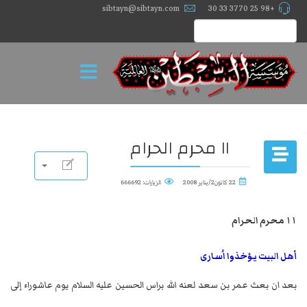
sibtayn@sibtayn.com
+98 25 3770 33 30
١١ محرم الحرام
22 كانون2/يناير 2008
الزيارات: 666692
١١ محرم الحرام
أهل البيت يؤخذوا اُسارى
بعد ان بعث عمر بن سعد لعنه الله براس الحسين عليه السلام يوم عاشوراء إلى