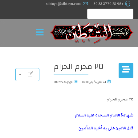
sibtayn@sibtayn.com
+98 25 3770 33 30
٢٥ محرم الحرام
24 كانون2/يناير 2008
الزيارات: 688772
٢٥ محرم الحرام
شهادة الامام السجاد عليه السلام
قتل الامين على يد أخيه المأمون