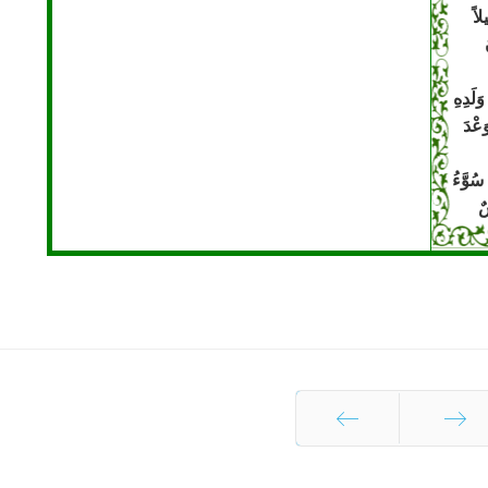
لاً
َلَدِهِ
َعْدَ
 سُوَّءُ
سٌ
اَبیهِ
ٍ
یهِ
وَمَنْ
َظى
ْمَوْلى
السابق
التالي
ْلُوکُ