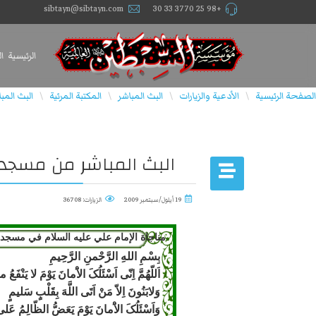
sibtayn@sibtayn.com
+98 25 3770 33 30
الرئيسية
ا
الصفحة الرئيسية
الأدعية والزيارات
البث المباشر
المكتبة المرئية
البث المب
\
\
\
\
البث المباشر من مسجد
19 أيلول/سبتمبر 2009
الزيارات: 36708
مناجاة الإمام علي عليه السلام في مسجد 
بِسْمِ اللهِ الرَّحْمنِ الرَّحِیمِ
اَللّهُمَّ اِنّى اَسْئَلُکَ الاَْمانَ یَوْمَ لا یَنْفَعُ 
وَلابَنُونَ اِلاّ مَنْ اَتَى اللَّهَ بِقَلْبٍ سَلیمٍ
وَاَسْئَلُکَ الاَْمانَ یَوْمَ یَعَضُّ الظّالِمُ عَلى 