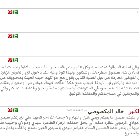
 یا
ْحَمُ
ْلُوقَ
 وَاَ
مُ
َعیفُ
یا
الى امانته الموقرة عيدسعيد وكل عام وانتم بالف خير وانا معجب بادارة وادامت ا
ْحَمُ
نةباء ن شاء صندوق مقترحات اوشكاوى ولهذا انوه وانبه عند دخول الزوار لغرض الزيارة
 الفوضى العارمة من قبل الصبية اللذين ياتون مع عوائلهم حيث العبث بمحتوياته من
 ضوضاء والركض في الاروقة فيجب منع هكذا حالات فهناك عوائل تاتي ومعها اربعةاط
لَ اِلا
ظ تشابه كما موجودفي المتنزهات اوالحدائق العامة واخيرا وقداطلت عليكم ولكي
نَا
المجانين في مساجدكم واتمنالكم التوفيق
ْلاىَ یا
رْحَمُ
كبير
خالد المكصوصي
2015-04-05 06:55
—
عليكم سيدي ما بقيتم وبقي الليل والنهار ولا جعله الله اخر العهد مني بزيارتكم سيدي
لا
ولاي اكرموني بنظرة منكم الي بحق جدتكم الزهراء الطاهرة سيدي ومولاي وحبيب قلب
يبوا لي بنحر جدنا الحسين السلام عليكم سيدي يا سيدي العين تدمع والقلب يقطر دم
نَا
 والمخرج
زِقُ