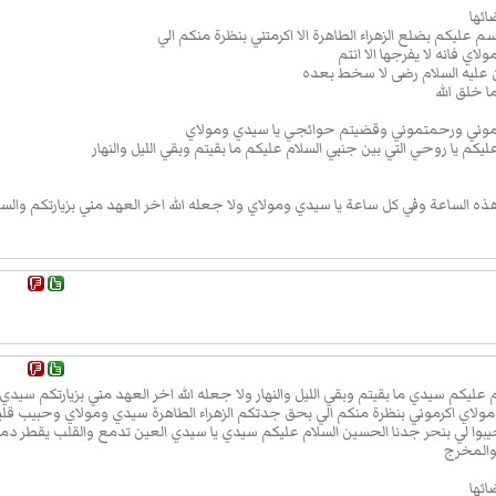
ائها
وَهَلْ
 عليكم بضلع الزهراء الطاهرة الا اكرمتني بنظرة منكم الي
 اَنْتَ
 فانه لا يفرجها الا انتم
ليه السلام رضى لا سخط بعده
ْتَلى
 خلق الله
 وَاَ
بلتموني ورحمتموني وقضيتم حوائجي يا سيدي ومولاي
ُ
ليكم يا روحي التي بين جنبي السلام عليكم ما بقيتم وبقي الليل والنهار
لُّ
 هذه الساعة وفي كل ساعة يا سيدي ومولاي ولا جعله الله اخر العهد مني بزيارتكم والسل
هَلْ
وْلاىَ
َمُ
 اَنْتَ
رَ اِلا
نَا
عليكم سيدي ما بقيتم وبقي الليل والنهار ولا جعله الله اخر العهد مني بزيارتكم سيدي
ْلُوبُ
ولاي اكرموني بنظرة منكم الي بحق جدتكم الزهراء الطاهرة سيدي ومولاي وحبيب قلب
يبوا لي بنحر جدنا الحسين السلام عليكم سيدي يا سيدي العين تدمع والقلب يقطر دم
 یا
 والمخرج
یَرْحَمُ
ائها
َ