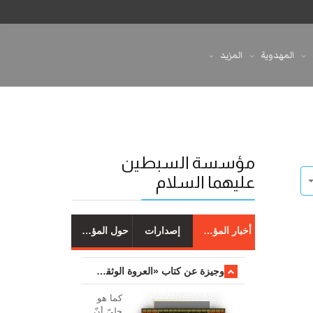
المهدوية
المزيد
مؤسسة السبطين
عليهما السلام
أخبار المؤسسة
إصدارات
حول المؤسسة
وجیزة عن کتاب «العروة الوثقی والتعلیقات علیها»
کما هو
جليّ أنّ