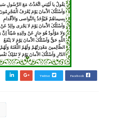
یَقُولُ یا لَیْتِنىِ اتَّخَذْتُ مَعَ الرَّسُولِ سَبی
وَاَسْئَلُکَ الاَْمانَ یَوْمَ یُعْرَفُ الْمُجْرِمُونَ
بِسیماهُمْ فَیُؤْخَذُ بِالنَّواصى وَالاَْقْدامِ
وَاَسْئَلُکَ الاَْمانَ یَوْمَ لا یَجْزى والِدٌ عَنْ و
وَلا مَوْلُودٌ هُوَ جازٍ عَنْ والِدِهِ شَیْئاً اِنَّ و
اللَّهِ حَقُّ وَاَسْئَلُکَ الاَْمانَ یَوْمَ لا یَنْفَعُ
الظّالِمینَ مَعْذِرَتُهُمْ وَلَهُمُ اللَّعْنَهُ وَلَهُمْ
الدّارِ وَاَسْئَلُکَ الاَْمانَ یَوْمَ لا تَمْلِکُ نَفْ
لِنَفْسٍ شَیْئاً وَالاَْمْرُ یَوْمَئِذٍ لِلَّهِ وَاَسْئَلُکَ
الاَْمانَ یَوْمَ یَفِرُّ الْمَرْءُ مِنْ اَخیهِ وَاُمِّهِ وَ
Facebook
Twitter
وَصاحِبَتِهِ وَبَنیهِ لِکُلِّ امْرِئٍ مِنْهُمْ یَوْمَئِذ
شَاءْنٌ یُغْنیهِ وَاَسْئَلُکَ الاَْمانَ یَوْمَ یَوَدُّ
الْمُجْرِمُ لَوْ یَفْتَدى مِنْ عَذابِ یَوْمَئِذٍ بِبَن
وَصاحِبَتِهِ وَاَخیهِ وَفَصیلَتِهِ الَّتى تُؤْویهِ 
فِى الاَْرْضِ جَمیعاً ثُمَّ یُنْجیهِ کَلاّ اِنَّها ل
نَزّاعَهً لِلشَّوى مَوْلاىَ یا مَوْلاىَ اَنْتَ ال
وَاَ نَا الْعَبْدُ وَهَلْ یَرْحَمُ الْعَبْدَ اِلا الْمَوْلى
مَوْلاىَ یا مَوْلاىَ اَنْتَ الْمالِکُ وَاَ نَا الْمَم