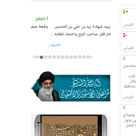
+1
٢ صفر
١ صفر
اقتباس
السبايا عند يزيد شهادة زيد بن علي بن الحسين
وقعة صفين عيد ال
عليهما السلام قتل صاحب الزنج واخماد انقلابه ...
-1
المزید...
اقتباس
0
لمسجدمن
 كتب
فال
 نحافظ
اقتباس
0
 ومولاي
ي ونور
ا عجل