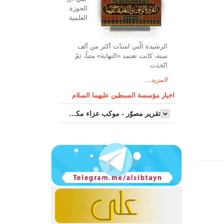
الحوزة
العلمیة
الرشیدة الّتي امتدّت أكثر من ألف
سنة، كانت تعتمد «النهاية» متناً، ثمّ
اتّخذت
المزيد...
اخبار مؤسسة السبطين عليهما السلام
تقرير مصوّر - موكب عزاء مکتب سماحة اية الله السيد مرتضى الموسوي الاصفهاني في يوم إستشهاد السيدة فاطم...