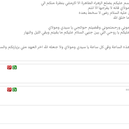
 عليكم بضلع الزهراء الطاهرة الا اكرمتني بنظرة منكم الي
ِعَ اِلا
 فانه لا يفرجها الا انتم
ليه السلام رضى لا سخط بعده
مَتِکَ
 خلق الله
ا
بلتموني ورحمتموني وقضيتم حوائجي يا سيدي ومولاي
ليكم يا روحي التي بين جنبي السلام عليكم ما بقيتم وبقي الليل والنهار
 هذه الساعة وفي كل ساعة يا سيدي ومولاي ولا جعله الله اخر العهد مني بزيارتكم والسل