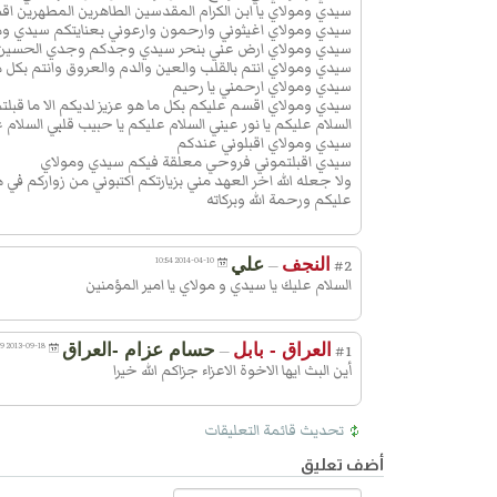
سيدي ومولاي يا ابن الكرام المقدسين الطاهرين المطهرين اقسم
الْمُتَکَبِّرُ وَاَ نَا الْخاشِعُ وَهَلْ یَرْحَمُ الْخاش
سيدي ومولاي اغيثوني وارحمون وارعوني بعنايتكم سيدي ومولاي
سيدي ومولاي ارض عني بنحر سيدي وجدكم وجدي الحسين ع
الْمُتَکَبِّرُ مَوْلاىَ یا مَوْلاىَ اِرْحَمْنى بِرَحْ
سيدي ومولاي انتم بالقلب والعين والدم والعروق وانتم بكل ما
وَارْضَ عَنّى بِجُودِکَ وَکَرَمِکَ وَفَضْلِکَ ی
سيدي ومولاي ارحمني يا رحيم
سيدي ومولاي اقسم عليكم بكل ما هو عزيز لديكم الا ما ق
ذَاالْجُودِ وَالاِْحْسانِ وَالطَّوْلِ وَالاِْمْتِنانِ
السلام عليكم يا نور عيني السلام عليكم يا حبيب قلبي السلام ع
بِرَحْمَتِکَ یا اَرْحَمَ الرّاحِمینَ
سيدي ومولاي اقبلوني عندكم
سيدي اقبلتموني فروحي معلقة فيكم سيدي ومولاي
ولا جعله الله اخر العهد مني بزيارتكم اكتبوني من زواركم في
عليكم ورحمة الله وبركاته
النجف
علي
2014-04-10 10:54
—
#2
السلام عليك يا سيدي و مولاي يا امير المؤمنين
العراق - بابل
حسام عزام -العراق
2013-09-18 22:29
—
#1
أين البث ايها الاخوة الاعزاء جزاكم الله خيرا
تحديث قائمة التعليقات
أضف تعليق