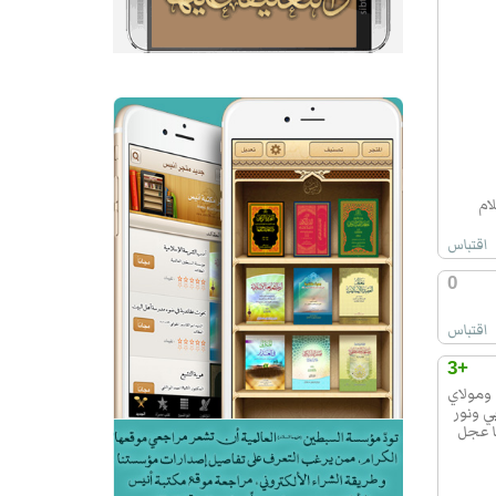
ام
اقتباس
0
اقتباس
+3
 ومولاي
ي ونور
ا عجل