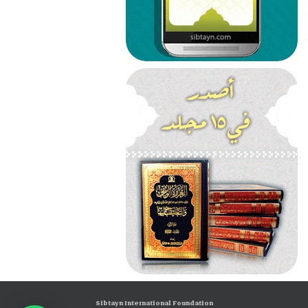
Sibtayn International Foundation