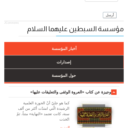
أرسل
JComments
مؤسسة السبطين عليهما السلام
أخبار المؤسسة
إصدارات
حول المؤسسة
وجیزة عن کتاب «العروة الوثقی والتعلیقات علیها»
کما هو جليّ أنّ الحوزة العلمیة
الرشیدة الّتي امتدّت أكثر من ألف
سنة، كانت تعتمد «النهاية» متناً، ثمّ
اتّخذت
المزيد...