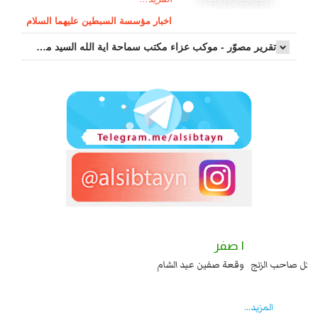
اخبار مؤسسة السبطين عليهما السلام
تقرير مصوّر - موكب عزاء مکتب سماحة اية الله السيد مرتضى الموسوي الاصفهاني في يوم إستشهاد السيدة فاطم...
٢ صفر
١ صفر
السبايا عند يزيد شهادة زيد بن علي بن الحسين عليهما السلام قتل صاحب الزنج
وقع
واخماد انقلابه ...
المزید...